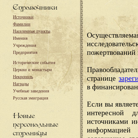
Справочники
Источники
Фамилии
Населенные пункты
Осуществляема
Имения
исследовател
Учреждения
пожертвований 
Предприятия
Исторические события
Правообладате
Церкви и монастыри
странице
зарег
Некрополь
Награды
в финансирован
Учебные заведения
Русская эмиграция
Если вы являете
интересной д
Новые
источниками и
персональные
информацией
страницы