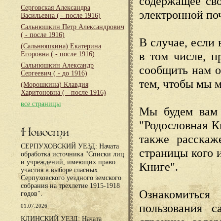
содержащее сво
Серговская Александра
электронной по
Васильевна
( - после 1916)
Сальнюшкин Петр Александрович
( - после 1916)
В случае, если 
(Сальнюшкина) Екатерина
в том числе, п
Егоровна
( - после 1916)
Сальнюшкин Александр
сообщить нам о
Сергеевич
( - до 1916)
тем, чтобы мы 
(Морошкина) Клавдия
Харитоновна
( - после 1916)
все страницы
Мы будем вам 
"Родословная К
Новости
также расскаж
СЕРПУХОВСКИЙ УЕЗД: Начата
страницы кого 
обработка источника "Списки лиц
и учреждений, имеющих право
Книге".
участия в выборе гласных
Серпуховского уездного земского
собрания на трехлетие 1915-1918
Ознакомиться
годов".
пользования с
01.07.2026
КЛИНСКИЙ УЕЗД: Начата