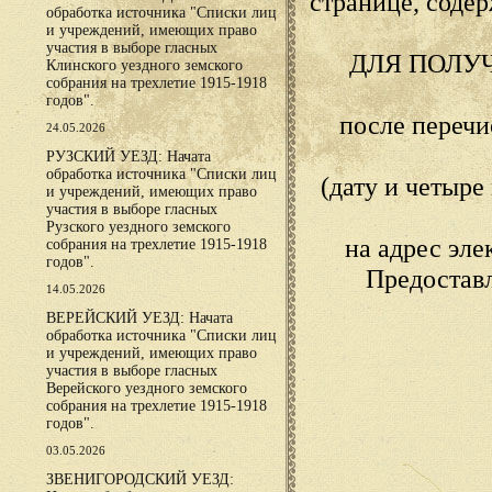
странице, сод
обработка источника "Списки лиц
и учреждений, имеющих право
участия в выборе гласных
ДЛЯ ПОЛУ
Клинского уездного земского
собрания на трехлетие 1915-1918
годов".
после переч
24.05.2026
РУЗСКИЙ УЕЗД: Начата
обработка источника "Списки лиц
(дату и четыр
и учреждений, имеющих право
участия в выборе гласных
Рузского уездного земского
на адрес эл
собрания на трехлетие 1915-1918
годов".
Предостав
14.05.2026
ВЕРЕЙСКИЙ УЕЗД: Начата
обработка источника "Списки лиц
и учреждений, имеющих право
участия в выборе гласных
Верейского уездного земского
собрания на трехлетие 1915-1918
годов".
03.05.2026
ЗВЕНИГОРОДСКИЙ УЕЗД: