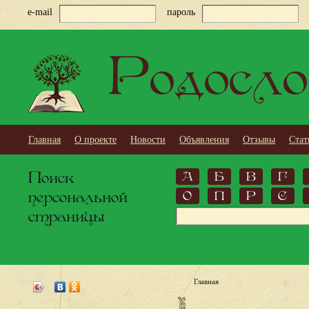
e-mail
пароль
Родосло
Главная
О проекте
Новости
Объявления
Отзывы
Стат
Поиск
А
Б
В
Г
персональной
О
П
Р
С
страницы
Главная