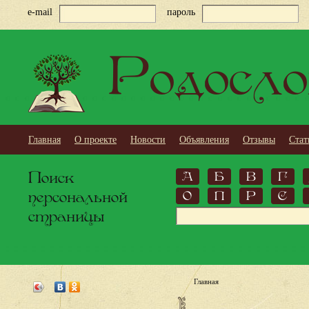
e-mail
пароль
Родосло
Главная
О проекте
Новости
Объявления
Отзывы
Стат
Поиск
А
Б
В
Г
персональной
О
П
Р
С
страницы
Главная