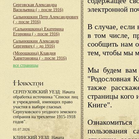
содержащее сво
Серговская Александра
электронной по
Васильевна
( - после 1916)
Сальнюшкин Петр Александрович
( - после 1916)
В случае, если 
(Сальнюшкина) Екатерина
в том числе, п
Егоровна
( - после 1916)
Сальнюшкин Александр
сообщить нам о
Сергеевич
( - до 1916)
тем, чтобы мы 
(Морошкина) Клавдия
Харитоновна
( - после 1916)
все страницы
Мы будем вам 
"Родословная К
Новости
также расскаж
СЕРПУХОВСКИЙ УЕЗД: Начата
страницы кого 
обработка источника "Списки лиц
и учреждений, имеющих право
Книге".
участия в выборе гласных
Серпуховского уездного земского
собрания на трехлетие 1915-1918
Ознакомиться
годов".
пользования с
01.07.2026
КЛИНСКИЙ УЕЗД: Начата