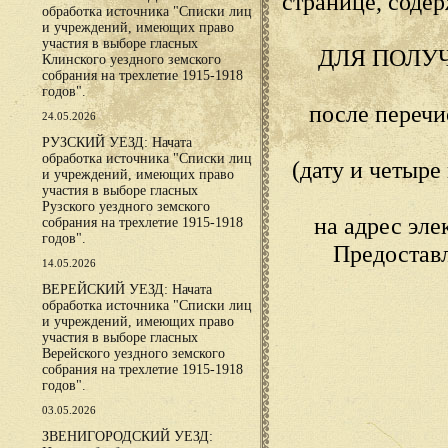
странице, сод
обработка источника "Списки лиц
и учреждений, имеющих право
участия в выборе гласных
ДЛЯ ПОЛУ
Клинского уездного земского
собрания на трехлетие 1915-1918
годов".
после переч
24.05.2026
РУЗСКИЙ УЕЗД: Начата
обработка источника "Списки лиц
(дату и четыр
и учреждений, имеющих право
участия в выборе гласных
Рузского уездного земского
на адрес эл
собрания на трехлетие 1915-1918
годов".
Предостав
14.05.2026
ВЕРЕЙСКИЙ УЕЗД: Начата
обработка источника "Списки лиц
и учреждений, имеющих право
участия в выборе гласных
Верейского уездного земского
собрания на трехлетие 1915-1918
годов".
03.05.2026
ЗВЕНИГОРОДСКИЙ УЕЗД: