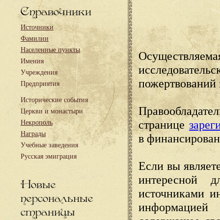
Справочники
Источники
Фамилии
Населенные пункты
Осуществляема
Имения
исследовател
Учреждения
пожертвований 
Предприятия
Исторические события
Правообладате
Церкви и монастыри
странице
зарег
Некрополь
Награды
в финансирован
Учебные заведения
Русская эмиграция
Если вы являете
интересной д
Новые
источниками и
персональные
информацией
страницы