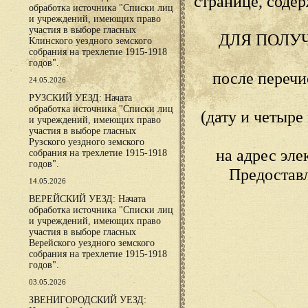
странице, сод
обработка источника "Списки лиц
и учреждений, имеющих право
участия в выборе гласных
ДЛЯ ПОЛУ
Клинского уездного земского
собрания на трехлетие 1915-1918
годов".
после переч
24.05.2026
РУЗСКИЙ УЕЗД: Начата
обработка источника "Списки лиц
(дату и четыр
и учреждений, имеющих право
участия в выборе гласных
Рузского уездного земского
на адрес эл
собрания на трехлетие 1915-1918
годов".
Предостав
14.05.2026
ВЕРЕЙСКИЙ УЕЗД: Начата
обработка источника "Списки лиц
и учреждений, имеющих право
участия в выборе гласных
Верейского уездного земского
собрания на трехлетие 1915-1918
годов".
03.05.2026
ЗВЕНИГОРОДСКИЙ УЕЗД: