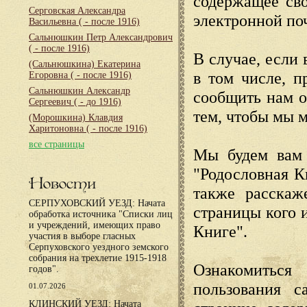
содержащее сво
Серговская Александра
электронной по
Васильевна
( - после 1916)
Сальнюшкин Петр Александрович
( - после 1916)
В случае, если 
(Сальнюшкина) Екатерина
в том числе, п
Егоровна
( - после 1916)
Сальнюшкин Александр
сообщить нам о
Сергеевич
( - до 1916)
тем, чтобы мы 
(Морошкина) Клавдия
Харитоновна
( - после 1916)
все страницы
Мы будем вам 
"Родословная К
Новости
также расскаж
СЕРПУХОВСКИЙ УЕЗД: Начата
страницы кого 
обработка источника "Списки лиц
и учреждений, имеющих право
Книге".
участия в выборе гласных
Серпуховского уездного земского
собрания на трехлетие 1915-1918
Ознакомиться
годов".
пользования с
01.07.2026
КЛИНСКИЙ УЕЗД: Начата