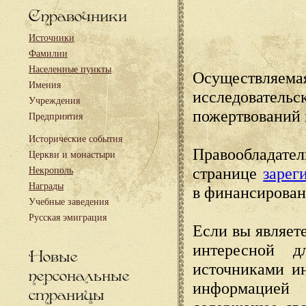
Справочники
Источники
Фамилии
Населенные пункты
Осуществляема
Имения
исследовател
Учреждения
пожертвований 
Предприятия
Исторические события
Правообладате
Церкви и монастыри
странице
зарег
Некрополь
Награды
в финансирован
Учебные заведения
Русская эмиграция
Если вы являете
интересной д
Новые
источниками и
персональные
информацией
страницы