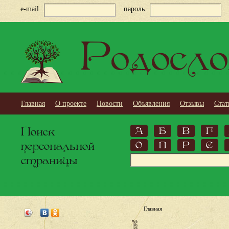
e-mail
пароль
Родосло
Главная
О проекте
Новости
Объявления
Отзывы
Стат
Поиск
А
Б
В
Г
персональной
О
П
Р
С
страницы
Главная