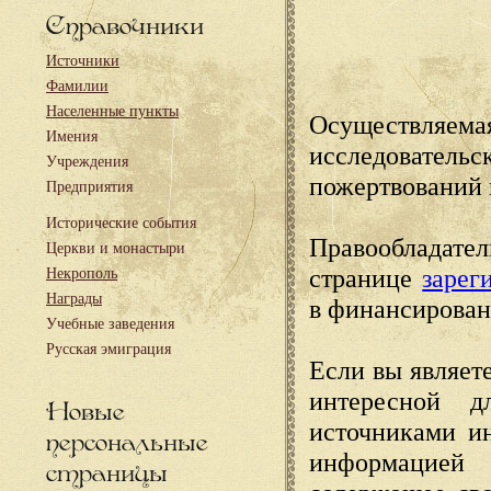
Справочники
Источники
Фамилии
Населенные пункты
Осуществляема
Имения
исследовател
Учреждения
пожертвований 
Предприятия
Исторические события
Правообладате
Церкви и монастыри
странице
зарег
Некрополь
Награды
в финансирован
Учебные заведения
Русская эмиграция
Если вы являете
интересной д
Новые
источниками и
персональные
информацией
страницы