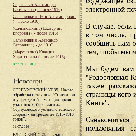
содержащее сво
Серговская Александра
электронной по
Васильевна
( - после 1916)
Сальнюшкин Петр Александрович
( - после 1916)
В случае, если 
(Сальнюшкина) Екатерина
в том числе, п
Егоровна
( - после 1916)
Сальнюшкин Александр
сообщить нам о
Сергеевич
( - до 1916)
тем, чтобы мы 
(Морошкина) Клавдия
Харитоновна
( - после 1916)
все страницы
Мы будем вам 
"Родословная К
Новости
также расскаж
СЕРПУХОВСКИЙ УЕЗД: Начата
страницы кого 
обработка источника "Списки лиц
и учреждений, имеющих право
Книге".
участия в выборе гласных
Серпуховского уездного земского
собрания на трехлетие 1915-1918
Ознакомиться
годов".
пользования с
01.07.2026
КЛИНСКИЙ УЕЗД: Начата