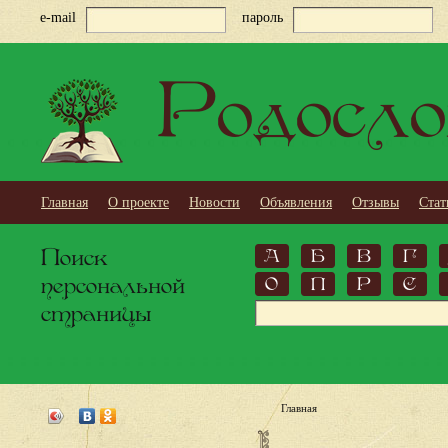
e-mail
пароль
Родосло
Главная
О проекте
Новости
Объявления
Отзывы
Стат
Поиск
А
Б
В
Г
персональной
О
П
Р
С
страницы
Главная