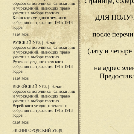
странице, сод
обработка источника "Списки лиц
и учреждений, имеющих право
участия в выборе гласных
ДЛЯ ПОЛУ
Клинского уездного земского
собрания на трехлетие 1915-1918
годов".
после переч
24.05.2026
РУЗСКИЙ УЕЗД: Начата
обработка источника "Списки лиц
(дату и четыр
и учреждений, имеющих право
участия в выборе гласных
Рузского уездного земского
на адрес эл
собрания на трехлетие 1915-1918
годов".
Предостав
14.05.2026
ВЕРЕЙСКИЙ УЕЗД: Начата
обработка источника "Списки лиц
и учреждений, имеющих право
участия в выборе гласных
Верейского уездного земского
собрания на трехлетие 1915-1918
годов".
03.05.2026
ЗВЕНИГОРОДСКИЙ УЕЗД: