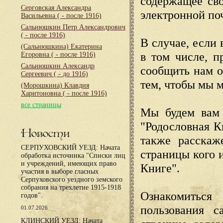
содержащее сво
Серговская Александра
электронной по
Васильевна
( - после 1916)
Сальнюшкин Петр Александрович
( - после 1916)
В случае, если 
(Сальнюшкина) Екатерина
в том числе, п
Егоровна
( - после 1916)
Сальнюшкин Александр
сообщить нам о
Сергеевич
( - до 1916)
тем, чтобы мы 
(Морошкина) Клавдия
Харитоновна
( - после 1916)
все страницы
Мы будем вам 
"Родословная К
Новости
также расскаж
СЕРПУХОВСКИЙ УЕЗД: Начата
страницы кого 
обработка источника "Списки лиц
и учреждений, имеющих право
Книге".
участия в выборе гласных
Серпуховского уездного земского
собрания на трехлетие 1915-1918
Ознакомиться
годов".
пользования с
01.07.2026
КЛИНСКИЙ УЕЗД: Начата