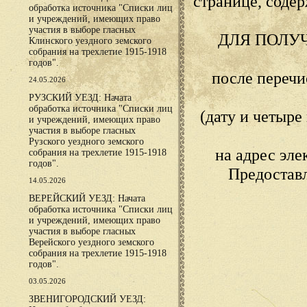
странице, сод
обработка источника "Списки лиц
и учреждений, имеющих право
участия в выборе гласных
ДЛЯ ПОЛУ
Клинского уездного земского
собрания на трехлетие 1915-1918
годов".
после переч
24.05.2026
РУЗСКИЙ УЕЗД: Начата
обработка источника "Списки лиц
(дату и четыр
и учреждений, имеющих право
участия в выборе гласных
Рузского уездного земского
на адрес эл
собрания на трехлетие 1915-1918
годов".
Предостав
14.05.2026
ВЕРЕЙСКИЙ УЕЗД: Начата
обработка источника "Списки лиц
и учреждений, имеющих право
участия в выборе гласных
Верейского уездного земского
собрания на трехлетие 1915-1918
годов".
03.05.2026
ЗВЕНИГОРОДСКИЙ УЕЗД: