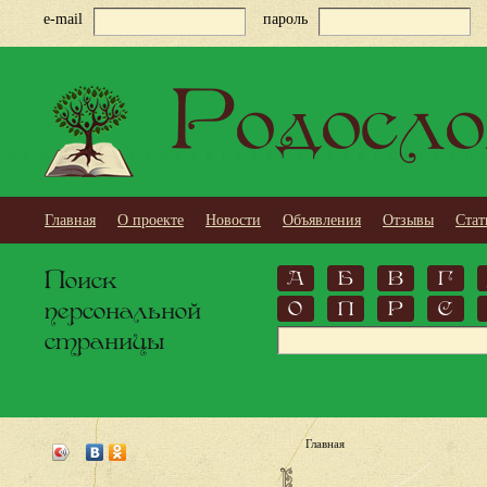
e-mail
пароль
Родосло
Главная
О проекте
Новости
Объявления
Отзывы
Стат
Поиск
А
Б
В
Г
персональной
О
П
Р
С
страницы
Главная