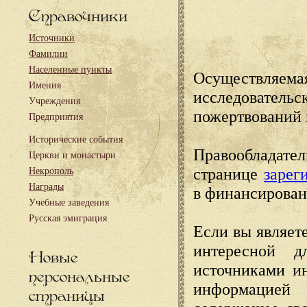
Справочники
Источники
Фамилии
Населенные пункты
Осуществляема
Имения
исследовател
Учреждения
пожертвований 
Предприятия
Исторические события
Правообладате
Церкви и монастыри
странице
зарег
Некрополь
Награды
в финансирован
Учебные заведения
Русская эмиграция
Если вы являете
интересной д
Новые
источниками и
персональные
информацией
страницы