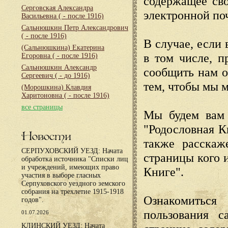
содержащее сво
Серговская Александра
электронной по
Васильевна
( - после 1916)
Сальнюшкин Петр Александрович
( - после 1916)
В случае, если 
(Сальнюшкина) Екатерина
в том числе, п
Егоровна
( - после 1916)
Сальнюшкин Александр
сообщить нам о
Сергеевич
( - до 1916)
тем, чтобы мы 
(Морошкина) Клавдия
Харитоновна
( - после 1916)
все страницы
Мы будем вам 
"Родословная К
Новости
также расскаж
СЕРПУХОВСКИЙ УЕЗД: Начата
страницы кого 
обработка источника "Списки лиц
и учреждений, имеющих право
Книге".
участия в выборе гласных
Серпуховского уездного земского
собрания на трехлетие 1915-1918
Ознакомиться
годов".
пользования с
01.07.2026
КЛИНСКИЙ УЕЗД: Начата