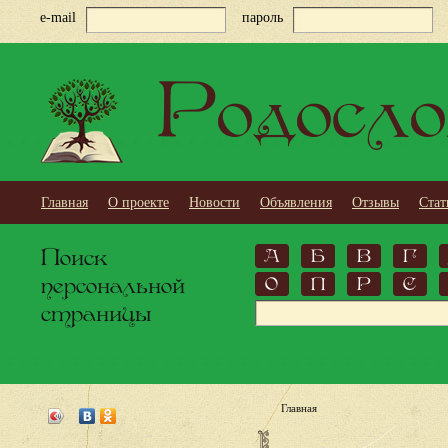
e-mail
пароль
Родосло
Главная
О проекте
Новости
Объявления
Отзывы
Стат
Поиск
А
Б
В
Г
персональной
О
П
Р
С
страницы
Главная