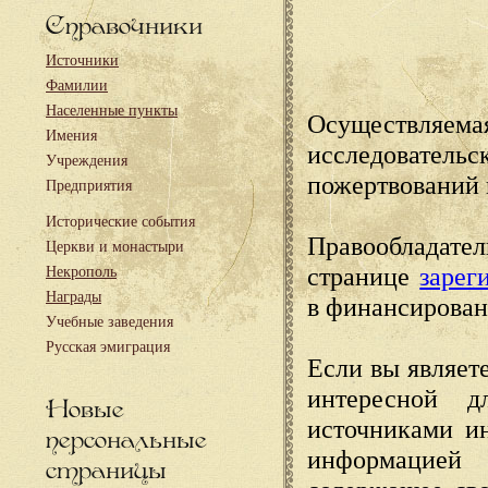
Справочники
Источники
Фамилии
Населенные пункты
Осуществляема
Имения
исследовател
Учреждения
пожертвований 
Предприятия
Исторические события
Правообладате
Церкви и монастыри
странице
зарег
Некрополь
Награды
в финансирован
Учебные заведения
Русская эмиграция
Если вы являете
интересной д
Новые
источниками и
персональные
информацией
страницы