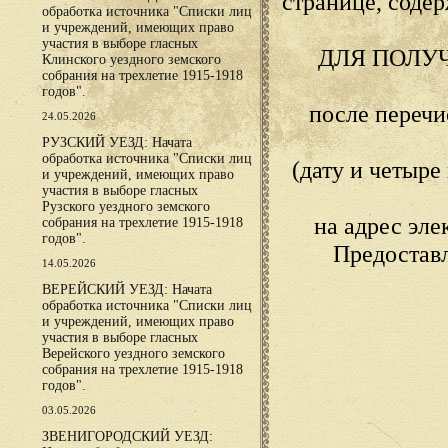
странице, сод
обработка источника "Списки лиц
и учреждений, имеющих право
участия в выборе гласных
ДЛЯ ПОЛУ
Клинского уездного земского
собрания на трехлетие 1915-1918
годов".
после переч
24.05.2026
РУЗСКИЙ УЕЗД: Начата
обработка источника "Списки лиц
(дату и четыр
и учреждений, имеющих право
участия в выборе гласных
Рузского уездного земского
на адрес эл
собрания на трехлетие 1915-1918
годов".
Предостав
14.05.2026
ВЕРЕЙСКИЙ УЕЗД: Начата
обработка источника "Списки лиц
и учреждений, имеющих право
участия в выборе гласных
Верейского уездного земского
собрания на трехлетие 1915-1918
годов".
03.05.2026
ЗВЕНИГОРОДСКИЙ УЕЗД: