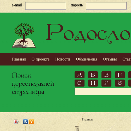
e-mail
пароль
Родосло
Главная
О проекте
Новости
Объявления
Отзывы
Стат
Поиск
А
Б
В
Г
персональной
О
П
Р
С
страницы
Главная