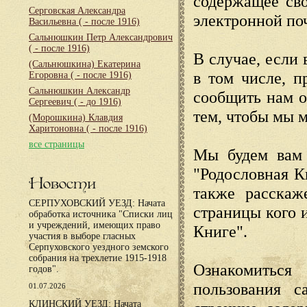
содержащее сво
Серговская Александра
электронной по
Васильевна
( - после 1916)
Сальнюшкин Петр Александрович
( - после 1916)
В случае, если 
(Сальнюшкина) Екатерина
в том числе, п
Егоровна
( - после 1916)
Сальнюшкин Александр
сообщить нам о
Сергеевич
( - до 1916)
тем, чтобы мы 
(Морошкина) Клавдия
Харитоновна
( - после 1916)
все страницы
Мы будем вам 
"Родословная К
Новости
также расскаж
СЕРПУХОВСКИЙ УЕЗД: Начата
страницы кого 
обработка источника "Списки лиц
и учреждений, имеющих право
Книге".
участия в выборе гласных
Серпуховского уездного земского
собрания на трехлетие 1915-1918
Ознакомиться
годов".
пользования с
01.07.2026
КЛИНСКИЙ УЕЗД: Начата