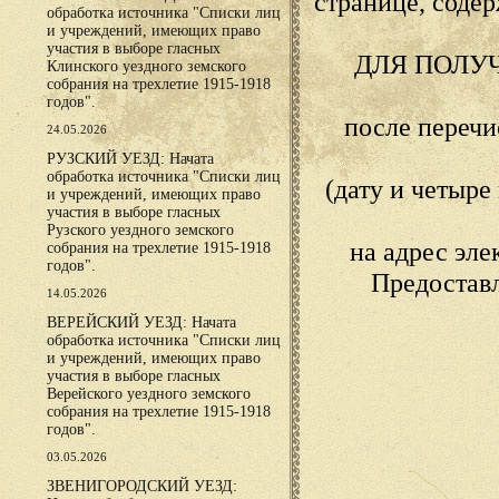
странице, сод
обработка источника "Списки лиц
и учреждений, имеющих право
участия в выборе гласных
ДЛЯ ПОЛУ
Клинского уездного земского
собрания на трехлетие 1915-1918
годов".
после переч
24.05.2026
РУЗСКИЙ УЕЗД: Начата
обработка источника "Списки лиц
(дату и четыр
и учреждений, имеющих право
участия в выборе гласных
Рузского уездного земского
на адрес эл
собрания на трехлетие 1915-1918
годов".
Предостав
14.05.2026
ВЕРЕЙСКИЙ УЕЗД: Начата
обработка источника "Списки лиц
и учреждений, имеющих право
участия в выборе гласных
Верейского уездного земского
собрания на трехлетие 1915-1918
годов".
03.05.2026
ЗВЕНИГОРОДСКИЙ УЕЗД: