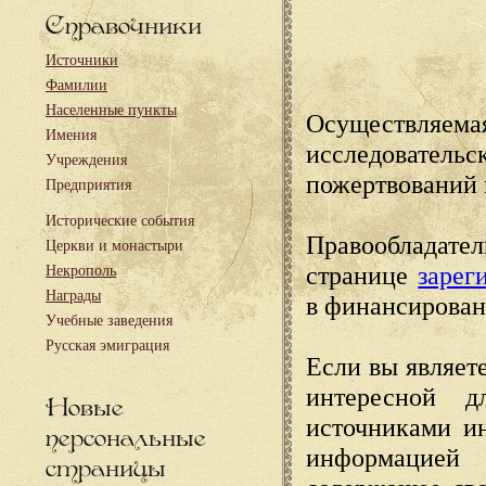
Справочники
Источники
Фамилии
Населенные пункты
Осуществляема
Имения
исследовател
Учреждения
пожертвований 
Предприятия
Исторические события
Правообладате
Церкви и монастыри
странице
зарег
Некрополь
Награды
в финансирован
Учебные заведения
Русская эмиграция
Если вы являете
интересной д
Новые
источниками и
персональные
информацией
страницы