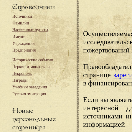
Справочники
Источники
Фамилии
Населенные пункты
Осуществляема
Имения
исследовател
Учреждения
пожертвований 
Предприятия
Исторические события
Правообладате
Церкви и монастыри
странице
зарег
Некрополь
Награды
в финансирован
Учебные заведения
Русская эмиграция
Если вы являете
интересной д
Новые
источниками и
персональные
информацией
страницы