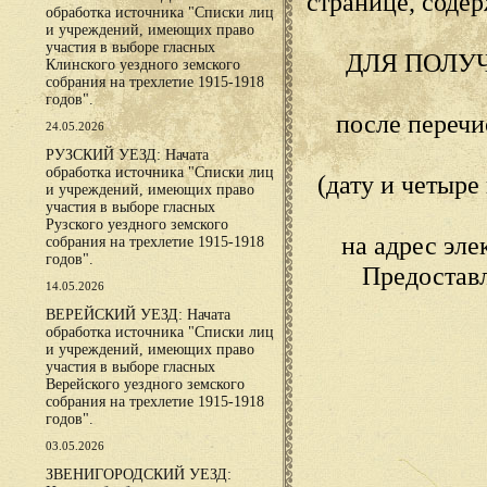
странице, сод
обработка источника "Списки лиц
и учреждений, имеющих право
участия в выборе гласных
ДЛЯ ПОЛУ
Клинского уездного земского
собрания на трехлетие 1915-1918
годов".
после переч
24.05.2026
РУЗСКИЙ УЕЗД: Начата
обработка источника "Списки лиц
(дату и четыр
и учреждений, имеющих право
участия в выборе гласных
Рузского уездного земского
на адрес эл
собрания на трехлетие 1915-1918
годов".
Предостав
14.05.2026
ВЕРЕЙСКИЙ УЕЗД: Начата
обработка источника "Списки лиц
и учреждений, имеющих право
участия в выборе гласных
Верейского уездного земского
собрания на трехлетие 1915-1918
годов".
03.05.2026
ЗВЕНИГОРОДСКИЙ УЕЗД: