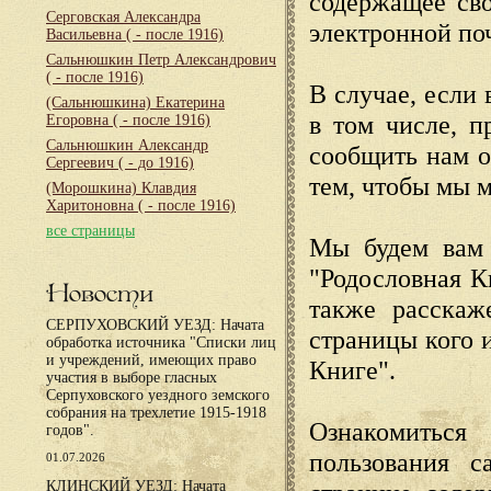
содержащее сво
Серговская Александра
электронной по
Васильевна
( - после 1916)
Сальнюшкин Петр Александрович
( - после 1916)
В случае, если 
(Сальнюшкина) Екатерина
в том числе, п
Егоровна
( - после 1916)
Сальнюшкин Александр
сообщить нам о
Сергеевич
( - до 1916)
тем, чтобы мы 
(Морошкина) Клавдия
Харитоновна
( - после 1916)
все страницы
Мы будем вам 
"Родословная К
Новости
также расскаж
СЕРПУХОВСКИЙ УЕЗД: Начата
страницы кого 
обработка источника "Списки лиц
и учреждений, имеющих право
Книге".
участия в выборе гласных
Серпуховского уездного земского
собрания на трехлетие 1915-1918
Ознакомиться
годов".
пользования с
01.07.2026
КЛИНСКИЙ УЕЗД: Начата