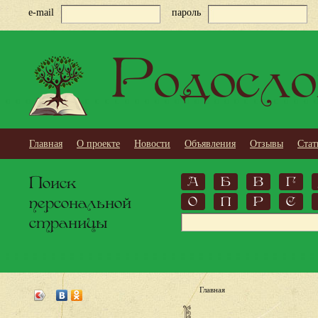
e-mail
пароль
Родосло
Главная
О проекте
Новости
Объявления
Отзывы
Стат
Поиск
А
Б
В
Г
персональной
О
П
Р
С
страницы
Главная