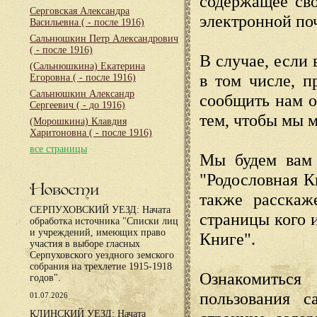
содержащее сво
Серговская Александра
электронной по
Васильевна
( - после 1916)
Сальнюшкин Петр Александрович
( - после 1916)
В случае, если 
(Сальнюшкина) Екатерина
в том числе, п
Егоровна
( - после 1916)
Сальнюшкин Александр
сообщить нам о
Сергеевич
( - до 1916)
тем, чтобы мы 
(Морошкина) Клавдия
Харитоновна
( - после 1916)
все страницы
Мы будем вам 
"Родословная К
Новости
также расскаж
СЕРПУХОВСКИЙ УЕЗД: Начата
страницы кого 
обработка источника "Списки лиц
и учреждений, имеющих право
Книге".
участия в выборе гласных
Серпуховского уездного земского
собрания на трехлетие 1915-1918
Ознакомиться
годов".
пользования с
01.07.2026
КЛИНСКИЙ УЕЗД: Начата