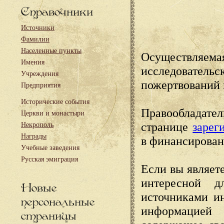
Справочники
Источники
Фамилии
Населенные пункты
Осуществляема
Имения
исследовател
Учреждения
пожертвований 
Предприятия
Исторические события
Правообладате
Церкви и монастыри
странице
зарег
Некрополь
Награды
в финансирован
Учебные заведения
Русская эмиграция
Если вы являете
интересной д
Новые
источниками и
персональные
информацией
страницы