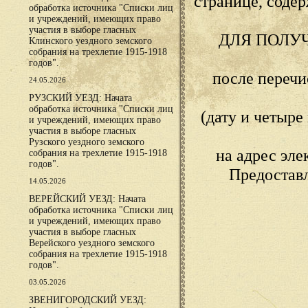
странице, сод
обработка источника "Списки лиц
и учреждений, имеющих право
участия в выборе гласных
ДЛЯ ПОЛУ
Клинского уездного земского
собрания на трехлетие 1915-1918
годов".
после переч
24.05.2026
РУЗСКИЙ УЕЗД: Начата
обработка источника "Списки лиц
(дату и четыр
и учреждений, имеющих право
участия в выборе гласных
Рузского уездного земского
на адрес эл
собрания на трехлетие 1915-1918
годов".
Предостав
14.05.2026
ВЕРЕЙСКИЙ УЕЗД: Начата
обработка источника "Списки лиц
и учреждений, имеющих право
участия в выборе гласных
Верейского уездного земского
собрания на трехлетие 1915-1918
годов".
03.05.2026
ЗВЕНИГОРОДСКИЙ УЕЗД: