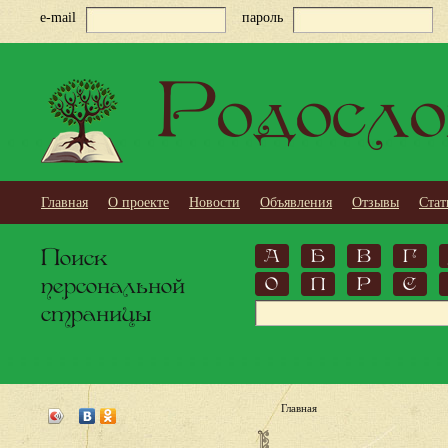
e-mail
пароль
Родосло
Главная
О проекте
Новости
Объявления
Отзывы
Стат
Поиск
А
Б
В
Г
персональной
О
П
Р
С
страницы
Главная