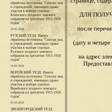
странице, сод
обработка источника "Списки лиц
и учреждений, имеющих право
участия в выборе гласных
ДЛЯ ПОЛУ
Клинского уездного земского
собрания на трехлетие 1915-1918
годов".
после переч
24.05.2026
РУЗСКИЙ УЕЗД: Начата
обработка источника "Списки лиц
(дату и четыр
и учреждений, имеющих право
участия в выборе гласных
Рузского уездного земского
на адрес эл
собрания на трехлетие 1915-1918
годов".
Предостав
14.05.2026
ВЕРЕЙСКИЙ УЕЗД: Начата
обработка источника "Списки лиц
и учреждений, имеющих право
участия в выборе гласных
Верейского уездного земского
собрания на трехлетие 1915-1918
годов".
03.05.2026
ЗВЕНИГОРОДСКИЙ УЕЗД: