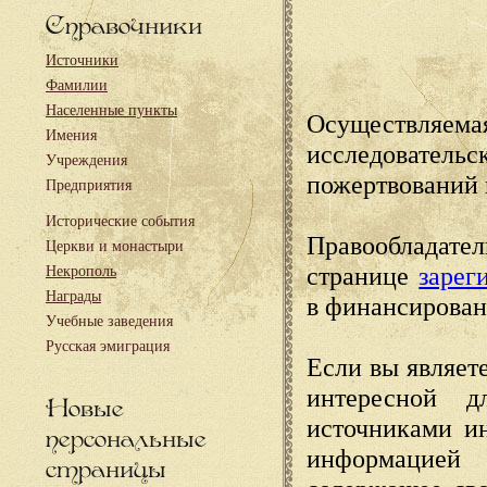
Справочники
Источники
Фамилии
Населенные пункты
Осуществляема
Имения
исследовател
Учреждения
пожертвований 
Предприятия
Исторические события
Правообладате
Церкви и монастыри
странице
зарег
Некрополь
Награды
в финансирован
Учебные заведения
Русская эмиграция
Если вы являете
интересной д
Новые
источниками и
персональные
информацией
страницы