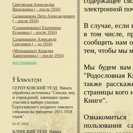
содержащее сво
Серговская Александра
электронной по
Васильевна
( - после 1916)
Сальнюшкин Петр Александрович
( - после 1916)
В случае, если 
(Сальнюшкина) Екатерина
в том числе, п
Егоровна
( - после 1916)
Сальнюшкин Александр
сообщить нам о
Сергеевич
( - до 1916)
тем, чтобы мы 
(Морошкина) Клавдия
Харитоновна
( - после 1916)
все страницы
Мы будем вам 
"Родословная К
Новости
также расскаж
СЕРПУХОВСКИЙ УЕЗД: Начата
страницы кого 
обработка источника "Списки лиц
и учреждений, имеющих право
Книге".
участия в выборе гласных
Серпуховского уездного земского
собрания на трехлетие 1915-1918
Ознакомиться
годов".
пользования с
01.07.2026
КЛИНСКИЙ УЕЗД: Начата