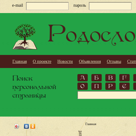
e-mail
пароль
Родосло
Главная
О проекте
Новости
Объявления
Отзывы
Стат
Поиск
А
Б
В
Г
персональной
О
П
Р
С
страницы
Главная