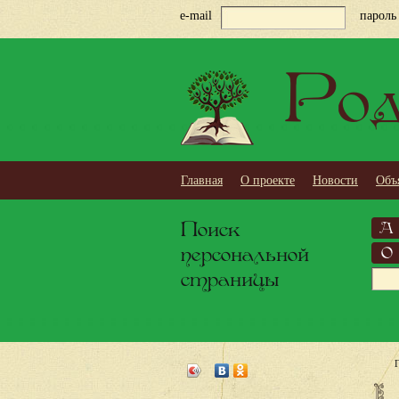
e-mail
пароль
Род
Главная
О проекте
Новости
Объ
Поиск
А
персональной
О
страницы