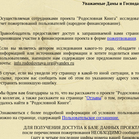
Уважаемые Дамы и Господа
Осуществляемая сотрудниками проекта "Родословная Книга" исследоват
счет пожертвований пользователей (народное финансирование).
Правообладатель предоставляет доступ к запрашиваемой вами стран
принявшим участие в финансировании проекта в форме
пожертвования
.
Если вы являетесь автором исследования какого-то рода, обладаете 
информацией или источниками информации и хотите поделиться им
пользователями, напишите нам содержащее свое предложение письмо и
почты:
info.rodoslovnaya.org@yandex.ru
В случае, если вы увидели эту страницу в какой-то иной ситуации, в т
ссылке, просим вас сообщить нам об этом по указанному адресу эле
устранить возникшую ошибку.
Мы будем вам благодарны за то, что вы расскажете о проекте "Родословн
и коллегам, а также расскажете на странице "
Отзывы
" о том, персональ
удалось найти в "Родословной Книге".
Ознакомиться с более подробной информации об условиях пользовани
можно на странице, содержащей
Пользовательское соглашение.
ДЛЯ ПОЛУЧЕНИЯ ДОСТУПА К БАЗЕ ДАННЫХ ПРОЕКТА
после перечисления пожертвования НЕОБХОДИМО сообщить
(дату и четыре последние цифры номера вашей банковск