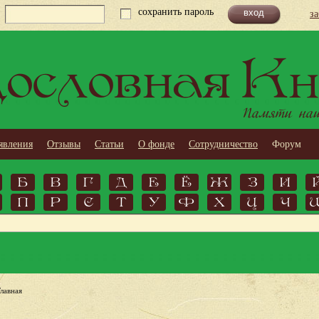
сохранить пароль
з
ословная Кн
Памяти наши
явления
Отзывы
Статьи
О фонде
Сотрудничество
Форум
Б
В
Г
Д
Е
Ё
Ж
З
И
П
Р
С
Т
У
Ф
Х
Ц
Ч
Главная