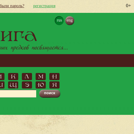
0+
абыли пароль?
регистрация
rus
eng
ига
х предков посвящается...
Й
К
Л
М
Н
Ш
Щ
Э
Ю
Я