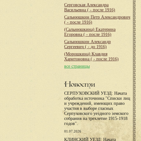
Серговская Александра
Васильевна
( - после 1916)
Сальнюшкин Петр Александрович
( - после 1916)
(Сальнюшкина) Екатерина
Егоровна
( - после 1916)
Сальнюшкин Александр
Сергеевич
( - до 1916)
(Морошкина) Клавдия
Харитоновна
( - после 1916)
все страницы
Новости
СЕРПУХОВСКИЙ УЕЗД: Начата
обработка источника "Списки лиц
и учреждений, имеющих право
участия в выборе гласных
Серпуховского уездного земского
собрания на трехлетие 1915-1918
годов".
01.07.2026
КЛИНСКИЙ УЕЗД: Начата