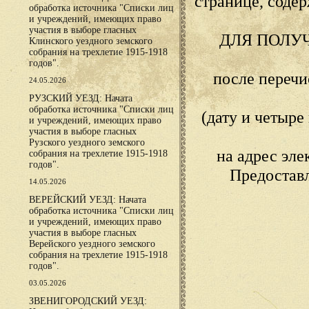
странице, сод
обработка источника "Списки лиц
и учреждений, имеющих право
участия в выборе гласных
ДЛЯ ПОЛУ
Клинского уездного земского
собрания на трехлетие 1915-1918
годов".
после переч
24.05.2026
РУЗСКИЙ УЕЗД: Начата
обработка источника "Списки лиц
(дату и четыр
и учреждений, имеющих право
участия в выборе гласных
Рузского уездного земского
на адрес эл
собрания на трехлетие 1915-1918
годов".
Предостав
14.05.2026
ВЕРЕЙСКИЙ УЕЗД: Начата
обработка источника "Списки лиц
и учреждений, имеющих право
участия в выборе гласных
Верейского уездного земского
собрания на трехлетие 1915-1918
годов".
03.05.2026
ЗВЕНИГОРОДСКИЙ УЕЗД: