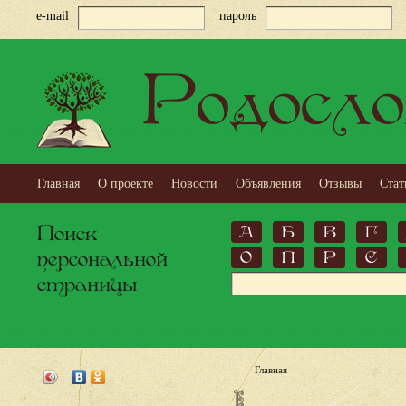
e-mail
пароль
Родосло
Главная
О проекте
Новости
Объявления
Отзывы
Стат
Поиск
А
Б
В
Г
персональной
О
П
Р
С
страницы
Главная