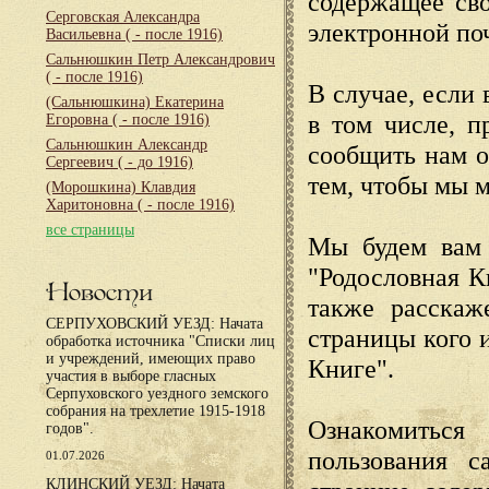
содержащее сво
Серговская Александра
электронной по
Васильевна
( - после 1916)
Сальнюшкин Петр Александрович
( - после 1916)
В случае, если 
(Сальнюшкина) Екатерина
в том числе, п
Егоровна
( - после 1916)
Сальнюшкин Александр
сообщить нам о
Сергеевич
( - до 1916)
тем, чтобы мы 
(Морошкина) Клавдия
Харитоновна
( - после 1916)
все страницы
Мы будем вам 
"Родословная К
Новости
также расскаж
СЕРПУХОВСКИЙ УЕЗД: Начата
страницы кого 
обработка источника "Списки лиц
и учреждений, имеющих право
Книге".
участия в выборе гласных
Серпуховского уездного земского
собрания на трехлетие 1915-1918
Ознакомиться
годов".
пользования с
01.07.2026
КЛИНСКИЙ УЕЗД: Начата