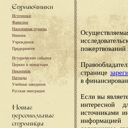
Справочники
Источники
Фамилии
Населенные пункты
Осуществляема
Имения
исследовател
Учреждения
пожертвований 
Предприятия
Исторические события
Правообладате
Церкви и монастыри
странице
зарег
Некрополь
Награды
в финансирован
Учебные заведения
Русская эмиграция
Если вы являете
интересной д
Новые
источниками и
персональные
информацией
страницы