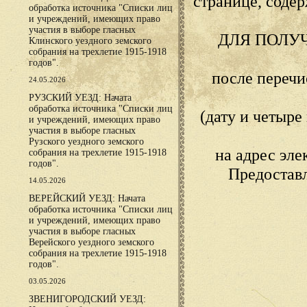
странице, сод
обработка источника "Списки лиц
и учреждений, имеющих право
участия в выборе гласных
ДЛЯ ПОЛУ
Клинского уездного земского
собрания на трехлетие 1915-1918
годов".
после переч
24.05.2026
РУЗСКИЙ УЕЗД: Начата
обработка источника "Списки лиц
(дату и четыр
и учреждений, имеющих право
участия в выборе гласных
Рузского уездного земского
на адрес эл
собрания на трехлетие 1915-1918
годов".
Предостав
14.05.2026
ВЕРЕЙСКИЙ УЕЗД: Начата
обработка источника "Списки лиц
и учреждений, имеющих право
участия в выборе гласных
Верейского уездного земского
собрания на трехлетие 1915-1918
годов".
03.05.2026
ЗВЕНИГОРОДСКИЙ УЕЗД: