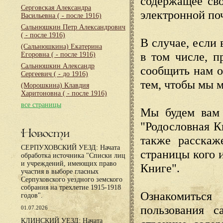
содержащее сво
Серговская Александра
электронной по
Васильевна
( - после 1916)
Сальнюшкин Петр Александрович
( - после 1916)
В случае, если 
(Сальнюшкина) Екатерина
в том числе, п
Егоровна
( - после 1916)
Сальнюшкин Александр
сообщить нам о
Сергеевич
( - до 1916)
тем, чтобы мы 
(Морошкина) Клавдия
Харитоновна
( - после 1916)
все страницы
Мы будем вам 
"Родословная К
Новости
также расскаж
СЕРПУХОВСКИЙ УЕЗД: Начата
страницы кого 
обработка источника "Списки лиц
и учреждений, имеющих право
Книге".
участия в выборе гласных
Серпуховского уездного земского
собрания на трехлетие 1915-1918
Ознакомиться
годов".
пользования с
01.07.2026
КЛИНСКИЙ УЕЗД: Начата