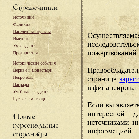
Справочники
Источники
Фамилии
Населенные пункты
Осуществляема
Имения
исследовател
Учреждения
пожертвований 
Предприятия
Исторические события
Правообладате
Церкви и монастыри
странице
зарег
Некрополь
Награды
в финансирован
Учебные заведения
Русская эмиграция
Если вы являете
интересной д
Новые
источниками и
персональные
информацией
страницы