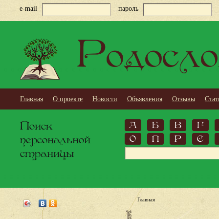
e-mail
пароль
Родосло
Главная
О проекте
Новости
Объявления
Отзывы
Стат
Поиск
А
Б
В
Г
персональной
О
П
Р
С
страницы
Главная