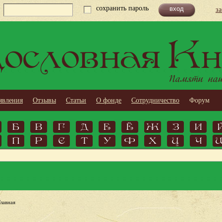
сохранить пароль
з
ословная Кн
Памяти наши
явления
Отзывы
Статьи
О фонде
Сотрудничество
Форум
Б
В
Г
Д
Е
Ё
Ж
З
И
П
Р
С
Т
У
Ф
Х
Ц
Ч
Главная