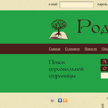
e-mail
пароль
Род
Главная
О проекте
Новости
Объ
Поиск
А
персональной
О
страницы