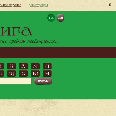
0+
абыли пароль?
регистрация
rus
eng
ига
х предков посвящается...
Й
К
Л
М
Н
Ш
Щ
Э
Ю
Я