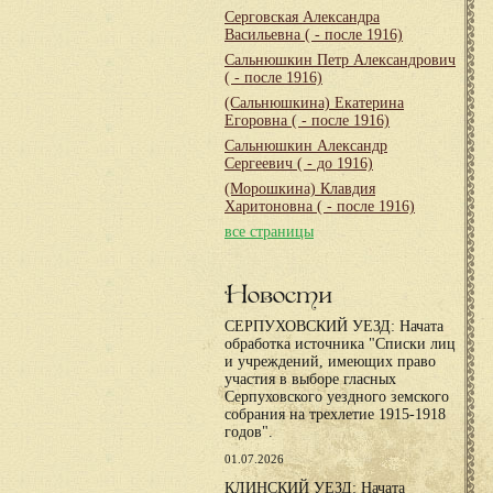
Серговская Александра
Васильевна
( - после 1916)
Сальнюшкин Петр Александрович
( - после 1916)
(Сальнюшкина) Екатерина
Егоровна
( - после 1916)
Сальнюшкин Александр
Сергеевич
( - до 1916)
(Морошкина) Клавдия
Харитоновна
( - после 1916)
все страницы
Новости
СЕРПУХОВСКИЙ УЕЗД: Начата
обработка источника "Списки лиц
и учреждений, имеющих право
участия в выборе гласных
Серпуховского уездного земского
собрания на трехлетие 1915-1918
годов".
01.07.2026
КЛИНСКИЙ УЕЗД: Начата