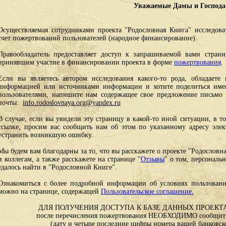
Уважаемые Дамы и Господа
Осуществляемая сотрудниками проекта "Родословная Книга" исследоват
счет пожертвований пользователей (народное финансирование).
Правообладатель предоставляет доступ к запрашиваемой вами стран
принявшим участие в финансировании проекта в форме
пожертвования
.
Если вы являетесь автором исследования какого-то рода, обладаете 
информацией или источниками информации и хотите поделиться им
пользователями, напишите нам содержащее свое предложение письмо и
почты:
info.rodoslovnaya.org@yandex.ru
В случае, если вы увидели эту страницу в какой-то иной ситуации, в т
ссылке, просим вас сообщить нам об этом по указанному адресу эле
устранить возникшую ошибку.
Мы будем вам благодарны за то, что вы расскажете о проекте "Родословн
и коллегам, а также расскажете на странице "
Отзывы
" о том, персональ
удалось найти в "Родословной Книге".
Ознакомиться с более подробной информации об условиях пользовани
можно на странице, содержащей
Пользовательское соглашение.
ДЛЯ ПОЛУЧЕНИЯ ДОСТУПА К БАЗЕ ДАННЫХ ПРОЕКТА
после перечисления пожертвования НЕОБХОДИМО сообщить
(дату и четыре последние цифры номера вашей банковск