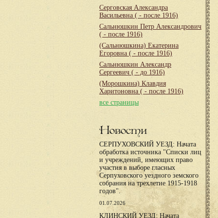
Серговская Александра
Васильевна
( - после 1916)
Сальнюшкин Петр Александрович
( - после 1916)
(Сальнюшкина) Екатерина
Егоровна
( - после 1916)
Сальнюшкин Александр
Сергеевич
( - до 1916)
(Морошкина) Клавдия
Харитоновна
( - после 1916)
все страницы
Новости
СЕРПУХОВСКИЙ УЕЗД: Начата
обработка источника "Списки лиц
и учреждений, имеющих право
участия в выборе гласных
Серпуховского уездного земского
собрания на трехлетие 1915-1918
годов".
01.07.2026
КЛИНСКИЙ УЕЗД: Начата