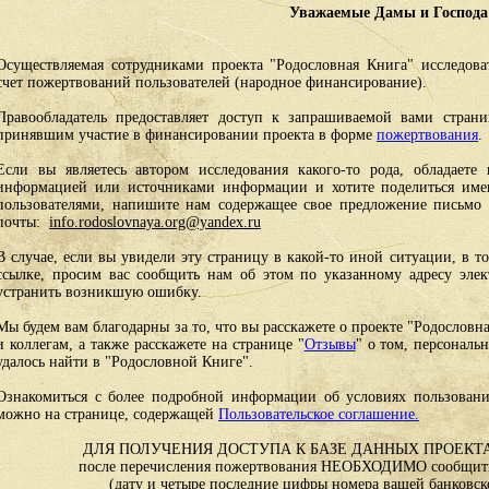
Уважаемые Дамы и Господа
Осуществляемая сотрудниками проекта "Родословная Книга" исследоват
счет пожертвований пользователей (народное финансирование).
Правообладатель предоставляет доступ к запрашиваемой вами стран
принявшим участие в финансировании проекта в форме
пожертвования
.
Если вы являетесь автором исследования какого-то рода, обладаете 
информацией или источниками информации и хотите поделиться им
пользователями, напишите нам содержащее свое предложение письмо и
почты:
info.rodoslovnaya.org@yandex.ru
В случае, если вы увидели эту страницу в какой-то иной ситуации, в т
ссылке, просим вас сообщить нам об этом по указанному адресу эле
устранить возникшую ошибку.
Мы будем вам благодарны за то, что вы расскажете о проекте "Родословн
и коллегам, а также расскажете на странице "
Отзывы
" о том, персональ
удалось найти в "Родословной Книге".
Ознакомиться с более подробной информации об условиях пользовани
можно на странице, содержащей
Пользовательское соглашение.
ДЛЯ ПОЛУЧЕНИЯ ДОСТУПА К БАЗЕ ДАННЫХ ПРОЕКТА
после перечисления пожертвования НЕОБХОДИМО сообщить
(дату и четыре последние цифры номера вашей банковск