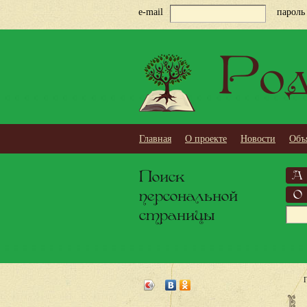
e-mail
пароль
Род
Главная
О проекте
Новости
Объ
Поиск
А
персональной
О
страницы