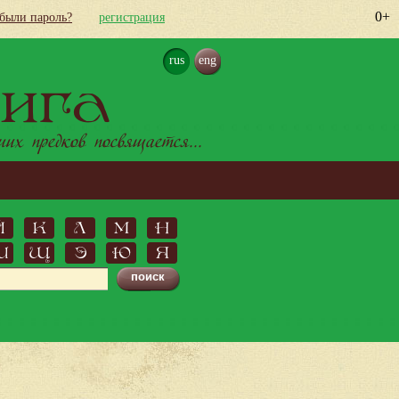
0+
абыли пароль?
регистрация
rus
eng
ига
х предков посвящается...
Й
К
Л
М
Н
Ш
Щ
Э
Ю
Я