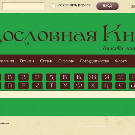
сохранить пароль
з
ословная Кн
Памяти наши
явления
Отзывы
Статьи
О фонде
Сотрудничество
Форум
Б
В
Г
Д
Е
Ё
Ж
З
И
П
Р
С
Т
У
Ф
Х
Ц
Ч
Главная