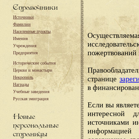
Справочники
Источники
Фамилии
Населенные пункты
Осуществляема
Имения
исследовател
Учреждения
пожертвований 
Предприятия
Исторические события
Правообладате
Церкви и монастыри
странице
зарег
Некрополь
Награды
в финансирован
Учебные заведения
Русская эмиграция
Если вы являете
интересной д
Новые
источниками и
персональные
информацией
страницы