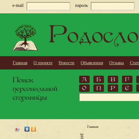
e-mail
пароль
Родосло
Главная
О проекте
Новости
Объявления
Отзывы
Стат
Поиск
А
Б
В
Г
персональной
О
П
Р
С
страницы
Главная