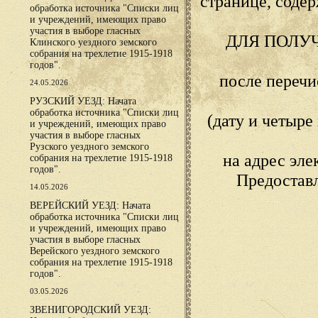
странице, сод
обработка источника "Списки лиц
и учреждений, имеющих право
участия в выборе гласных
ДЛЯ ПОЛУ
Клинского уездного земского
собрания на трехлетие 1915-1918
годов".
после переч
24.05.2026
РУЗСКИЙ УЕЗД: Начата
обработка источника "Списки лиц
(дату и четыр
и учреждений, имеющих право
участия в выборе гласных
Рузского уездного земского
на адрес эл
собрания на трехлетие 1915-1918
годов".
Предостав
14.05.2026
ВЕРЕЙСКИЙ УЕЗД: Начата
обработка источника "Списки лиц
и учреждений, имеющих право
участия в выборе гласных
Верейского уездного земского
собрания на трехлетие 1915-1918
годов".
03.05.2026
ЗВЕНИГОРОДСКИЙ УЕЗД: