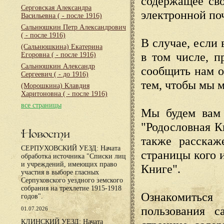
содержащее сво
Серговская Александра
электронной по
Васильевна
( - после 1916)
Сальнюшкин Петр Александрович
( - после 1916)
В случае, если 
(Сальнюшкина) Екатерина
в том числе, п
Егоровна
( - после 1916)
Сальнюшкин Александр
сообщить нам о
Сергеевич
( - до 1916)
тем, чтобы мы 
(Морошкина) Клавдия
Харитоновна
( - после 1916)
все страницы
Мы будем вам 
"Родословная К
Новости
также расскаж
СЕРПУХОВСКИЙ УЕЗД: Начата
страницы кого 
обработка источника "Списки лиц
и учреждений, имеющих право
Книге".
участия в выборе гласных
Серпуховского уездного земского
собрания на трехлетие 1915-1918
Ознакомиться
годов".
пользования с
01.07.2026
КЛИНСКИЙ УЕЗД: Начата