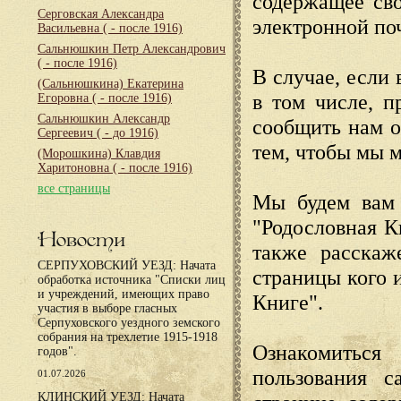
содержащее сво
Серговская Александра
электронной по
Васильевна
( - после 1916)
Сальнюшкин Петр Александрович
( - после 1916)
В случае, если 
(Сальнюшкина) Екатерина
в том числе, п
Егоровна
( - после 1916)
Сальнюшкин Александр
сообщить нам о
Сергеевич
( - до 1916)
тем, чтобы мы 
(Морошкина) Клавдия
Харитоновна
( - после 1916)
все страницы
Мы будем вам 
"Родословная К
Новости
также расскаж
СЕРПУХОВСКИЙ УЕЗД: Начата
страницы кого 
обработка источника "Списки лиц
и учреждений, имеющих право
Книге".
участия в выборе гласных
Серпуховского уездного земского
собрания на трехлетие 1915-1918
Ознакомиться
годов".
пользования с
01.07.2026
КЛИНСКИЙ УЕЗД: Начата