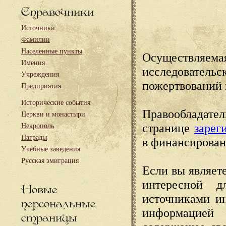
Справочники
Источники
Фамилии
Населенные пункты
Осуществляема
Имения
исследовател
Учреждения
пожертвований 
Предприятия
Исторические события
Правообладате
Церкви и монастыри
странице
зарег
Некрополь
Награды
в финансирован
Учебные заведения
Русская эмиграция
Если вы являете
интересной д
Новые
источниками и
персональные
информацией
страницы