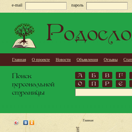
e-mail
пароль
Родосло
Главная
О проекте
Новости
Объявления
Отзывы
Стат
Поиск
А
Б
В
Г
персональной
О
П
Р
С
страницы
Главная