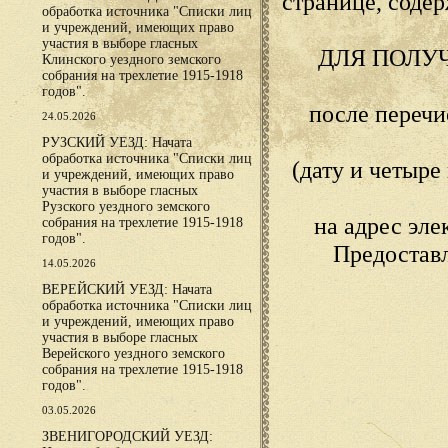
странице, сод
обработка источника "Списки лиц
и учреждений, имеющих право
участия в выборе гласных
ДЛЯ ПОЛУ
Клинского уездного земского
собрания на трехлетие 1915-1918
годов".
после переч
24.05.2026
РУЗСКИЙ УЕЗД: Начата
обработка источника "Списки лиц
(дату и четыр
и учреждений, имеющих право
участия в выборе гласных
Рузского уездного земского
на адрес эл
собрания на трехлетие 1915-1918
годов".
Предостав
14.05.2026
ВЕРЕЙСКИЙ УЕЗД: Начата
обработка источника "Списки лиц
и учреждений, имеющих право
участия в выборе гласных
Верейского уездного земского
собрания на трехлетие 1915-1918
годов".
03.05.2026
ЗВЕНИГОРОДСКИЙ УЕЗД: