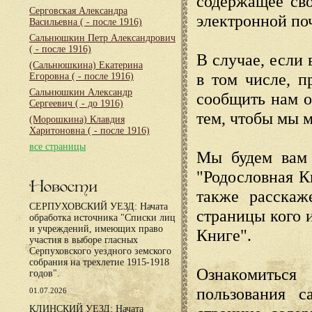
содержащее сво
Серговская Александра
электронной по
Васильевна
( - после 1916)
Сальнюшкин Петр Александрович
( - после 1916)
В случае, если 
(Сальнюшкина) Екатерина
в том числе, п
Егоровна
( - после 1916)
Сальнюшкин Александр
сообщить нам о
Сергеевич
( - до 1916)
тем, чтобы мы 
(Морошкина) Клавдия
Харитоновна
( - после 1916)
все страницы
Мы будем вам 
"Родословная К
Новости
также расскаж
СЕРПУХОВСКИЙ УЕЗД: Начата
страницы кого 
обработка источника "Списки лиц
и учреждений, имеющих право
Книге".
участия в выборе гласных
Серпуховского уездного земского
собрания на трехлетие 1915-1918
Ознакомиться
годов".
пользования с
01.07.2026
КЛИНСКИЙ УЕЗД: Начата