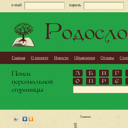
e-mail
пароль
Родосло
Главная
О проекте
Новости
Объявления
Отзывы
Стат
Поиск
А
Б
В
Г
персональной
О
П
Р
С
страницы
Главная