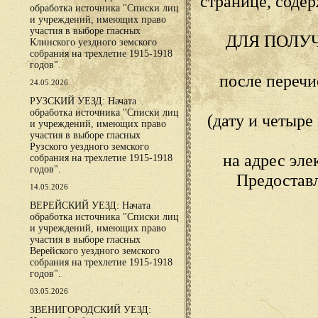
странице, сод
обработка источника "Списки лиц
и учреждений, имеющих право
участия в выборе гласных
ДЛЯ ПОЛУ
Клинского уездного земского
собрания на трехлетие 1915-1918
годов".
после переч
24.05.2026
РУЗСКИЙ УЕЗД: Начата
обработка источника "Списки лиц
(дату и четыр
и учреждений, имеющих право
участия в выборе гласных
Рузского уездного земского
на адрес эл
собрания на трехлетие 1915-1918
годов".
Предостав
14.05.2026
ВЕРЕЙСКИЙ УЕЗД: Начата
обработка источника "Списки лиц
и учреждений, имеющих право
участия в выборе гласных
Верейского уездного земского
собрания на трехлетие 1915-1918
годов".
03.05.2026
ЗВЕНИГОРОДСКИЙ УЕЗД: