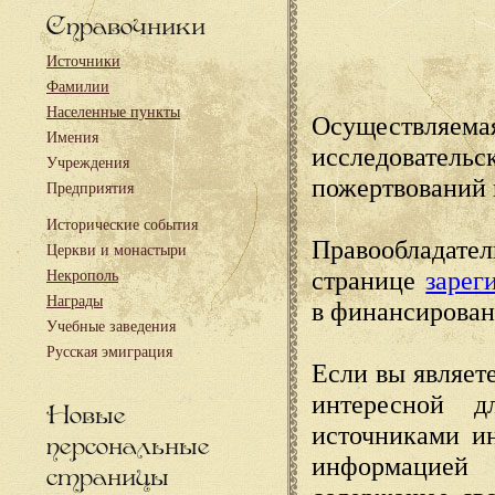
Справочники
Источники
Фамилии
Населенные пункты
Осуществляема
Имения
исследовател
Учреждения
пожертвований 
Предприятия
Исторические события
Правообладате
Церкви и монастыри
странице
зарег
Некрополь
Награды
в финансирован
Учебные заведения
Русская эмиграция
Если вы являете
интересной д
Новые
источниками и
персональные
информацией
страницы