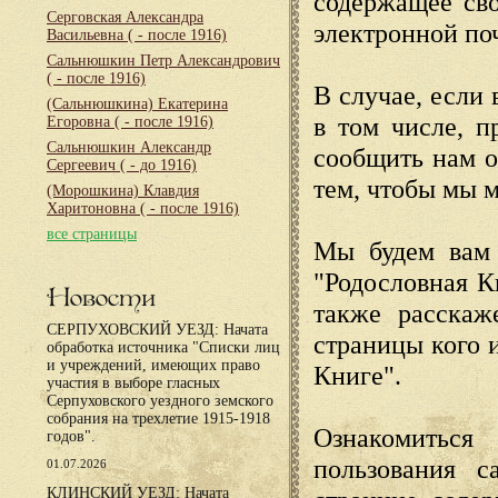
содержащее сво
Серговская Александра
электронной по
Васильевна
( - после 1916)
Сальнюшкин Петр Александрович
( - после 1916)
В случае, если 
(Сальнюшкина) Екатерина
в том числе, п
Егоровна
( - после 1916)
Сальнюшкин Александр
сообщить нам о
Сергеевич
( - до 1916)
тем, чтобы мы 
(Морошкина) Клавдия
Харитоновна
( - после 1916)
все страницы
Мы будем вам 
"Родословная К
Новости
также расскаж
СЕРПУХОВСКИЙ УЕЗД: Начата
страницы кого 
обработка источника "Списки лиц
и учреждений, имеющих право
Книге".
участия в выборе гласных
Серпуховского уездного земского
собрания на трехлетие 1915-1918
Ознакомиться
годов".
пользования с
01.07.2026
КЛИНСКИЙ УЕЗД: Начата