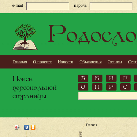
e-mail
пароль
Родосло
Главная
О проекте
Новости
Объявления
Отзывы
Стат
Поиск
А
Б
В
Г
персональной
О
П
Р
С
страницы
Главная