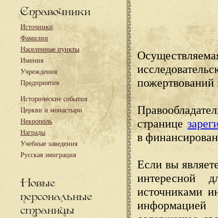
Справочники
Источники
Фамилии
Населенные пункты
Осуществляема
Имения
исследовател
Учреждения
пожертвований 
Предприятия
Исторические события
Правообладате
Церкви и монастыри
странице
зарег
Некрополь
Награды
в финансирован
Учебные заведения
Русская эмиграция
Если вы являете
интересной д
Новые
источниками и
персональные
информацией
страницы