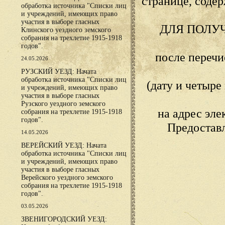
странице, сод
обработка источника "Списки лиц
и учреждений, имеющих право
участия в выборе гласных
ДЛЯ ПОЛУ
Клинского уездного земского
собрания на трехлетие 1915-1918
годов".
после переч
24.05.2026
РУЗСКИЙ УЕЗД: Начата
обработка источника "Списки лиц
(дату и четыр
и учреждений, имеющих право
участия в выборе гласных
Рузского уездного земского
на адрес эл
собрания на трехлетие 1915-1918
годов".
Предостав
14.05.2026
ВЕРЕЙСКИЙ УЕЗД: Начата
обработка источника "Списки лиц
и учреждений, имеющих право
участия в выборе гласных
Верейского уездного земского
собрания на трехлетие 1915-1918
годов".
03.05.2026
ЗВЕНИГОРОДСКИЙ УЕЗД: