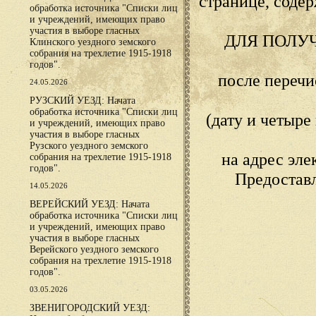
странице, сод
обработка источника "Списки лиц
и учреждений, имеющих право
участия в выборе гласных
ДЛЯ ПОЛУ
Клинского уездного земского
собрания на трехлетие 1915-1918
годов".
после переч
24.05.2026
РУЗСКИЙ УЕЗД: Начата
обработка источника "Списки лиц
(дату и четыр
и учреждений, имеющих право
участия в выборе гласных
Рузского уездного земского
на адрес эл
собрания на трехлетие 1915-1918
годов".
Предостав
14.05.2026
ВЕРЕЙСКИЙ УЕЗД: Начата
обработка источника "Списки лиц
и учреждений, имеющих право
участия в выборе гласных
Верейского уездного земского
собрания на трехлетие 1915-1918
годов".
03.05.2026
ЗВЕНИГОРОДСКИЙ УЕЗД: