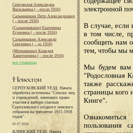
содержащее сво
Серговская Александра
электронной по
Васильевна
( - после 1916)
Сальнюшкин Петр Александрович
( - после 1916)
В случае, если 
(Сальнюшкина) Екатерина
в том числе, п
Егоровна
( - после 1916)
Сальнюшкин Александр
сообщить нам о
Сергеевич
( - до 1916)
тем, чтобы мы 
(Морошкина) Клавдия
Харитоновна
( - после 1916)
все страницы
Мы будем вам 
"Родословная К
Новости
также расскаж
СЕРПУХОВСКИЙ УЕЗД: Начата
страницы кого 
обработка источника "Списки лиц
и учреждений, имеющих право
Книге".
участия в выборе гласных
Серпуховского уездного земского
собрания на трехлетие 1915-1918
Ознакомиться
годов".
пользования с
01.07.2026
КЛИНСКИЙ УЕЗД: Начата