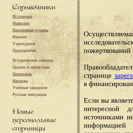
Справочники
Источники
Фамилии
Населенные пункты
Осуществляема
Имения
исследовател
Учреждения
пожертвований 
Предприятия
Исторические события
Правообладате
Церкви и монастыри
странице
зарег
Некрополь
Награды
в финансирован
Учебные заведения
Русская эмиграция
Если вы являете
интересной д
Новые
источниками и
персональные
информацией
страницы