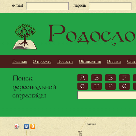
e-mail
пароль
Родосло
Главная
О проекте
Новости
Объявления
Отзывы
Стат
Поиск
А
Б
В
Г
персональной
О
П
Р
С
страницы
Главная