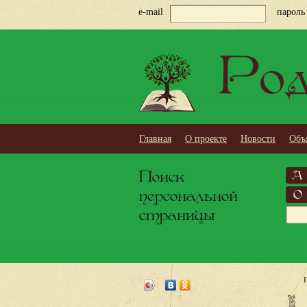
e-mail
пароль
Род
Главная
О проекте
Новости
Объ
Поиск
А
персональной
О
страницы