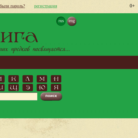
0+
абыли пароль?
регистрация
rus
eng
ига
х предков посвящается...
Й
К
Л
М
Н
Ш
Щ
Э
Ю
Я