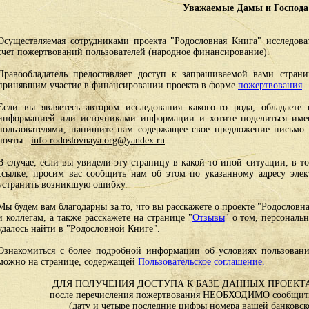
Уважаемые Дамы и Господа
Осуществляемая сотрудниками проекта "Родословная Книга" исследоват
счет пожертвований пользователей (народное финансирование).
Правообладатель предоставляет доступ к запрашиваемой вами стран
принявшим участие в финансировании проекта в форме
пожертвования
.
Если вы являетесь автором исследования какого-то рода, обладаете 
информацией или источниками информации и хотите поделиться им
пользователями, напишите нам содержащее свое предложение письмо и
почты:
info.rodoslovnaya.org@yandex.ru
В случае, если вы увидели эту страницу в какой-то иной ситуации, в т
ссылке, просим вас сообщить нам об этом по указанному адресу эле
устранить возникшую ошибку.
Мы будем вам благодарны за то, что вы расскажете о проекте "Родословн
и коллегам, а также расскажете на странице "
Отзывы
" о том, персональ
удалось найти в "Родословной Книге".
Ознакомиться с более подробной информации об условиях пользовани
можно на странице, содержащей
Пользовательское соглашение.
ДЛЯ ПОЛУЧЕНИЯ ДОСТУПА К БАЗЕ ДАННЫХ ПРОЕКТА
после перечисления пожертвования НЕОБХОДИМО сообщить
(дату и четыре последние цифры номера вашей банковск