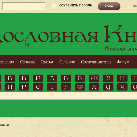
сохранить пароль
з
ословная Кн
Памяти наши
явления
Отзывы
Статьи
О фонде
Сотрудничество
Форум
Б
В
Г
Д
Е
Ё
Ж
З
И
П
Р
С
Т
У
Ф
Х
Ц
Ч
Главная