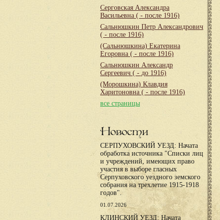
Серговская Александра
Васильевна
( - после 1916)
Сальнюшкин Петр Александрович
( - после 1916)
(Сальнюшкина) Екатерина
Егоровна
( - после 1916)
Сальнюшкин Александр
Сергеевич
( - до 1916)
(Морошкина) Клавдия
Харитоновна
( - после 1916)
все страницы
Новости
СЕРПУХОВСКИЙ УЕЗД: Начата
обработка источника "Списки лиц
и учреждений, имеющих право
участия в выборе гласных
Серпуховского уездного земского
собрания на трехлетие 1915-1918
годов".
01.07.2026
КЛИНСКИЙ УЕЗД: Начата