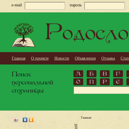
e-mail
пароль
Родосло
Главная
О проекте
Новости
Объявления
Отзывы
Стат
Поиск
А
Б
В
Г
персональной
О
П
Р
С
страницы
Главная