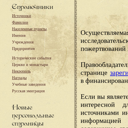
Справочники
Источники
Фамилии
Населенные пункты
Осуществляема
Имения
исследовател
Учреждения
пожертвований 
Предприятия
Исторические события
Правообладате
Церкви и монастыри
странице
зарег
Некрополь
Награды
в финансирован
Учебные заведения
Русская эмиграция
Если вы являете
интересной д
Новые
источниками и
персональные
информацией
страницы