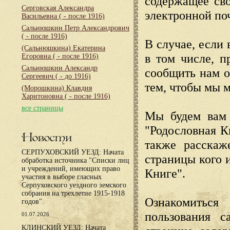
содержащее сво
Серговская Александра
электронной по
Васильевна
( - после 1916)
Сальнюшкин Петр Александрович
( - после 1916)
В случае, если 
(Сальнюшкина) Екатерина
в том числе, п
Егоровна
( - после 1916)
Сальнюшкин Александр
сообщить нам о
Сергеевич
( - до 1916)
тем, чтобы мы 
(Морошкина) Клавдия
Харитоновна
( - после 1916)
все страницы
Мы будем вам 
"Родословная К
Новости
также расскаж
СЕРПУХОВСКИЙ УЕЗД: Начата
страницы кого 
обработка источника "Списки лиц
и учреждений, имеющих право
Книге".
участия в выборе гласных
Серпуховского уездного земского
собрания на трехлетие 1915-1918
Ознакомиться
годов".
пользования с
01.07.2026
КЛИНСКИЙ УЕЗД: Начата