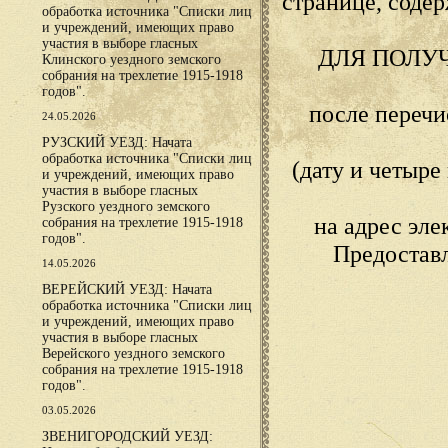
странице, сод
обработка источника "Списки лиц
и учреждений, имеющих право
участия в выборе гласных
ДЛЯ ПОЛУ
Клинского уездного земского
собрания на трехлетие 1915-1918
годов".
после переч
24.05.2026
РУЗСКИЙ УЕЗД: Начата
обработка источника "Списки лиц
(дату и четыр
и учреждений, имеющих право
участия в выборе гласных
Рузского уездного земского
на адрес эл
собрания на трехлетие 1915-1918
годов".
Предостав
14.05.2026
ВЕРЕЙСКИЙ УЕЗД: Начата
обработка источника "Списки лиц
и учреждений, имеющих право
участия в выборе гласных
Верейского уездного земского
собрания на трехлетие 1915-1918
годов".
03.05.2026
ЗВЕНИГОРОДСКИЙ УЕЗД: