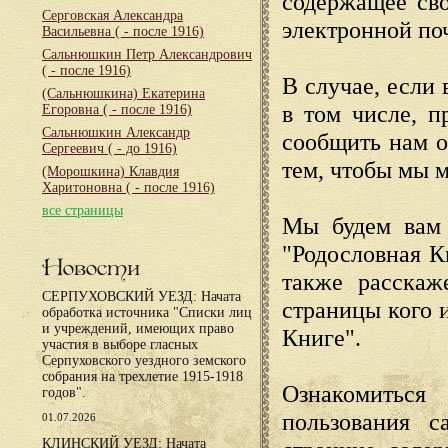
содержащее сво
Серговская Александра
электронной по
Васильевна
( - после 1916)
Сальнюшкин Петр Александрович
( - после 1916)
В случае, если 
(Сальнюшкина) Екатерина
в том числе, п
Егоровна
( - после 1916)
Сальнюшкин Александр
сообщить нам о
Сергеевич
( - до 1916)
тем, чтобы мы 
(Морошкина) Клавдия
Харитоновна
( - после 1916)
все страницы
Мы будем вам 
"Родословная К
Новости
также расскаж
СЕРПУХОВСКИЙ УЕЗД: Начата
страницы кого 
обработка источника "Списки лиц
и учреждений, имеющих право
Книге".
участия в выборе гласных
Серпуховского уездного земского
собрания на трехлетие 1915-1918
Ознакомиться
годов".
пользования с
01.07.2026
КЛИНСКИЙ УЕЗД: Начата