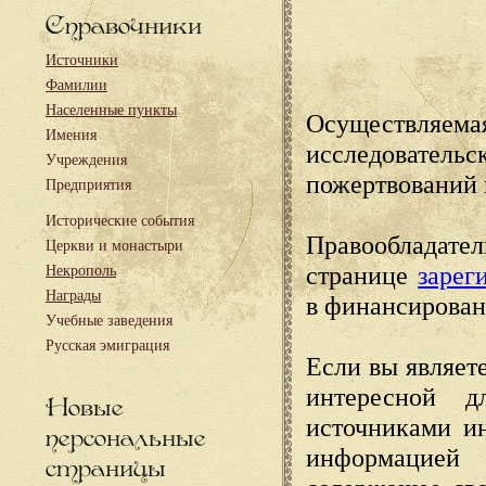
Справочники
Источники
Фамилии
Населенные пункты
Осуществляема
Имения
исследовател
Учреждения
пожертвований 
Предприятия
Исторические события
Правообладате
Церкви и монастыри
странице
зарег
Некрополь
Награды
в финансирован
Учебные заведения
Русская эмиграция
Если вы являете
интересной д
Новые
источниками и
персональные
информацией
страницы