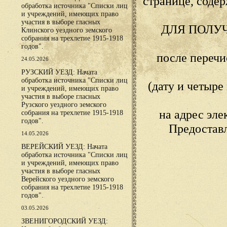
странице, сод
обработка источника "Списки лиц
и учреждений, имеющих право
участия в выборе гласных
ДЛЯ ПОЛУ
Клинского уездного земского
собрания на трехлетие 1915-1918
годов".
после переч
24.05.2026
РУЗСКИЙ УЕЗД: Начата
обработка источника "Списки лиц
(дату и четыр
и учреждений, имеющих право
участия в выборе гласных
Рузского уездного земского
на адрес эл
собрания на трехлетие 1915-1918
годов".
Предостав
14.05.2026
ВЕРЕЙСКИЙ УЕЗД: Начата
обработка источника "Списки лиц
и учреждений, имеющих право
участия в выборе гласных
Верейского уездного земского
собрания на трехлетие 1915-1918
годов".
03.05.2026
ЗВЕНИГОРОДСКИЙ УЕЗД: