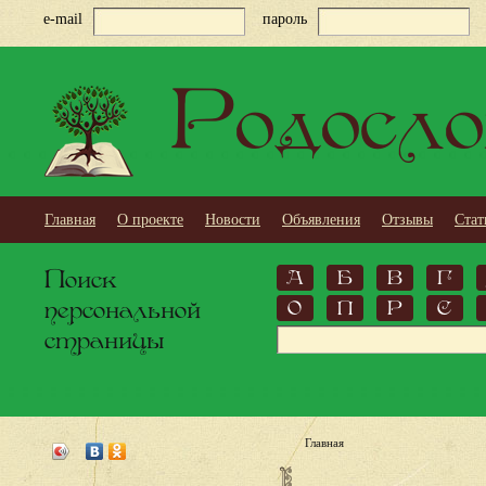
e-mail
пароль
Родосло
Главная
О проекте
Новости
Объявления
Отзывы
Стат
Поиск
А
Б
В
Г
персональной
О
П
Р
С
страницы
Главная