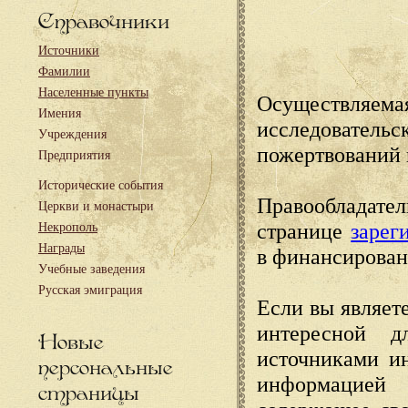
Справочники
Источники
Фамилии
Населенные пункты
Осуществляема
Имения
исследовател
Учреждения
пожертвований 
Предприятия
Исторические события
Правообладате
Церкви и монастыри
странице
зарег
Некрополь
Награды
в финансирован
Учебные заведения
Русская эмиграция
Если вы являете
интересной д
Новые
источниками и
персональные
информацией
страницы