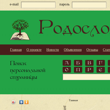
e-mail
пароль
Родосло
Главная
О проекте
Новости
Объявления
Отзывы
Стат
Поиск
А
Б
В
Г
персональной
О
П
Р
С
страницы
Главная