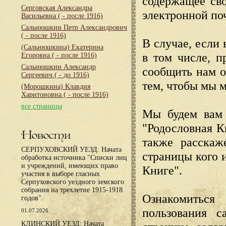
содержащее сво
Серговская Александра
электронной по
Васильевна
( - после 1916)
Сальнюшкин Петр Александрович
( - после 1916)
В случае, если 
(Сальнюшкина) Екатерина
в том числе, п
Егоровна
( - после 1916)
Сальнюшкин Александр
сообщить нам о
Сергеевич
( - до 1916)
тем, чтобы мы 
(Морошкина) Клавдия
Харитоновна
( - после 1916)
все страницы
Мы будем вам 
"Родословная К
Новости
также расскаж
СЕРПУХОВСКИЙ УЕЗД: Начата
страницы кого 
обработка источника "Списки лиц
и учреждений, имеющих право
Книге".
участия в выборе гласных
Серпуховского уездного земского
собрания на трехлетие 1915-1918
Ознакомиться
годов".
пользования с
01.07.2026
КЛИНСКИЙ УЕЗД: Начата