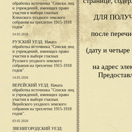
странице, сод
обработка источника "Списки лиц
и учреждений, имеющих право
участия в выборе гласных
ДЛЯ ПОЛУ
Клинского уездного земского
собрания на трехлетие 1915-1918
годов".
после переч
24.05.2026
РУЗСКИЙ УЕЗД: Начата
обработка источника "Списки лиц
(дату и четыр
и учреждений, имеющих право
участия в выборе гласных
Рузского уездного земского
на адрес эл
собрания на трехлетие 1915-1918
годов".
Предостав
14.05.2026
ВЕРЕЙСКИЙ УЕЗД: Начата
обработка источника "Списки лиц
и учреждений, имеющих право
участия в выборе гласных
Верейского уездного земского
собрания на трехлетие 1915-1918
годов".
03.05.2026
ЗВЕНИГОРОДСКИЙ УЕЗД: