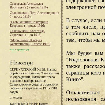
содержащее сво
Серговская Александра
электронной по
Васильевна
( - после 1916)
Сальнюшкин Петр Александрович
( - после 1916)
В случае, если 
(Сальнюшкина) Екатерина
в том числе, п
Егоровна
( - после 1916)
Сальнюшкин Александр
сообщить нам о
Сергеевич
( - до 1916)
тем, чтобы мы 
(Морошкина) Клавдия
Харитоновна
( - после 1916)
все страницы
Мы будем вам 
"Родословная К
Новости
также расскаж
СЕРПУХОВСКИЙ УЕЗД: Начата
страницы кого 
обработка источника "Списки лиц
и учреждений, имеющих право
Книге".
участия в выборе гласных
Серпуховского уездного земского
собрания на трехлетие 1915-1918
Ознакомиться
годов".
пользования с
01.07.2026
КЛИНСКИЙ УЕЗД: Начата