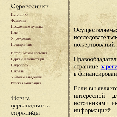
Справочники
Источники
Фамилии
Населенные пункты
Осуществляема
Имения
исследовател
Учреждения
пожертвований 
Предприятия
Исторические события
Правообладате
Церкви и монастыри
странице
зарег
Некрополь
Награды
в финансирован
Учебные заведения
Русская эмиграция
Если вы являете
интересной д
Новые
источниками и
персональные
информацией
страницы