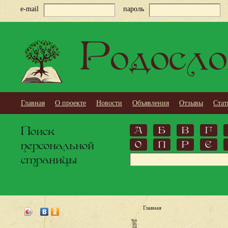
e-mail
пароль
Родосло
Главная
О проекте
Новости
Объявления
Отзывы
Стат
Поиск
А
Б
В
Г
персональной
О
П
Р
С
страницы
Главная