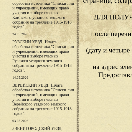
странице, сод
обработка источника "Списки лиц
и учреждений, имеющих право
участия в выборе гласных
ДЛЯ ПОЛУ
Клинского уездного земского
собрания на трехлетие 1915-1918
годов".
после переч
24.05.2026
РУЗСКИЙ УЕЗД: Начата
обработка источника "Списки лиц
(дату и четыр
и учреждений, имеющих право
участия в выборе гласных
Рузского уездного земского
на адрес эл
собрания на трехлетие 1915-1918
годов".
Предостав
14.05.2026
ВЕРЕЙСКИЙ УЕЗД: Начата
обработка источника "Списки лиц
и учреждений, имеющих право
участия в выборе гласных
Верейского уездного земского
собрания на трехлетие 1915-1918
годов".
03.05.2026
ЗВЕНИГОРОДСКИЙ УЕЗД: