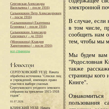
содержащее сво
Серговская Александра
электронной по
Васильевна
( - после 1916)
Сальнюшкин Петр Александрович
( - после 1916)
В случае, если 
(Сальнюшкина) Екатерина
в том числе, п
Егоровна
( - после 1916)
Сальнюшкин Александр
сообщить нам о
Сергеевич
( - до 1916)
тем, чтобы мы 
(Морошкина) Клавдия
Харитоновна
( - после 1916)
все страницы
Мы будем вам 
"Родословная К
Новости
также расскаж
СЕРПУХОВСКИЙ УЕЗД: Начата
страницы кого 
обработка источника "Списки лиц
и учреждений, имеющих право
Книге".
участия в выборе гласных
Серпуховского уездного земского
собрания на трехлетие 1915-1918
Ознакомиться
годов".
пользования с
01.07.2026
КЛИНСКИЙ УЕЗД: Начата