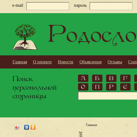
e-mail
пароль
Родосло
Главная
О проекте
Новости
Объявления
Отзывы
Стат
Поиск
А
Б
В
Г
персональной
О
П
Р
С
страницы
Главная