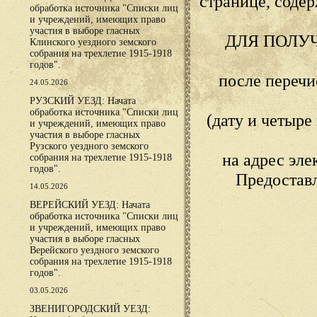
странице, сод
обработка источника "Списки лиц
и учреждений, имеющих право
участия в выборе гласных
ДЛЯ ПОЛУ
Клинского уездного земского
собрания на трехлетие 1915-1918
годов".
после переч
24.05.2026
РУЗСКИЙ УЕЗД: Начата
обработка источника "Списки лиц
(дату и четыр
и учреждений, имеющих право
участия в выборе гласных
Рузского уездного земского
на адрес эл
собрания на трехлетие 1915-1918
годов".
Предостав
14.05.2026
ВЕРЕЙСКИЙ УЕЗД: Начата
обработка источника "Списки лиц
и учреждений, имеющих право
участия в выборе гласных
Верейского уездного земского
собрания на трехлетие 1915-1918
годов".
03.05.2026
ЗВЕНИГОРОДСКИЙ УЕЗД: