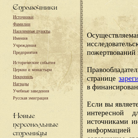
Справочники
Источники
Фамилии
Населенные пункты
Осуществляема
Имения
исследовател
Учреждения
пожертвований 
Предприятия
Исторические события
Правообладате
Церкви и монастыри
странице
зарег
Некрополь
Награды
в финансирован
Учебные заведения
Русская эмиграция
Если вы являете
интересной д
Новые
источниками и
персональные
информацией
страницы