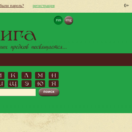
0+
абыли пароль?
регистрация
rus
eng
ига
х предков посвящается...
Й
К
Л
М
Н
Ш
Щ
Э
Ю
Я