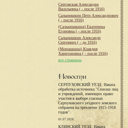
Серговская Александра
Васильевна
( - после 1916)
Сальнюшкин Петр Александрович
( - после 1916)
(Сальнюшкина) Екатерина
Егоровна
( - после 1916)
Сальнюшкин Александр
Сергеевич
( - до 1916)
(Морошкина) Клавдия
Харитоновна
( - после 1916)
все страницы
Новости
СЕРПУХОВСКИЙ УЕЗД: Начата
обработка источника "Списки лиц
и учреждений, имеющих право
участия в выборе гласных
Серпуховского уездного земского
собрания на трехлетие 1915-1918
годов".
01.07.2026
КЛИНСКИЙ УЕЗД: Начата