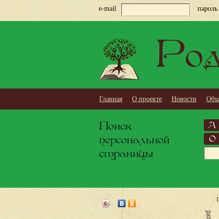
e-mail
пароль
Род
Главная
О проекте
Новости
Объ
Поиск
А
персональной
О
страницы