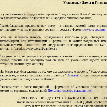
Уважаемые Дамы и Господа
Осуществляемая сотрудниками проекта "Родословная Книга" исследоват
счет пожертвований пользователей (народное финансирование).
Правообладатель предоставляет доступ к запрашиваемой вами стран
принявшим участие в финансировании проекта в форме
пожертвования
.
Если вы являетесь автором исследования какого-то рода, обладаете 
информацией или источниками информации и хотите поделиться им
пользователями, напишите нам содержащее свое предложение письмо и
почты:
info.rodoslovnaya.org@yandex.ru
В случае, если вы увидели эту страницу в какой-то иной ситуации, в т
ссылке, просим вас сообщить нам об этом по указанному адресу эле
устранить возникшую ошибку.
Мы будем вам благодарны за то, что вы расскажете о проекте "Родословн
и коллегам, а также расскажете на странице "
Отзывы
" о том, персональ
удалось найти в "Родословной Книге".
Ознакомиться с более подробной информации об условиях пользовани
можно на странице, содержащей
Пользовательское соглашение.
ДЛЯ ПОЛУЧЕНИЯ ДОСТУПА К БАЗЕ ДАННЫХ ПРОЕКТА
после перечисления пожертвования НЕОБХОДИМО сообщить
(дату и четыре последние цифры номера вашей банковск