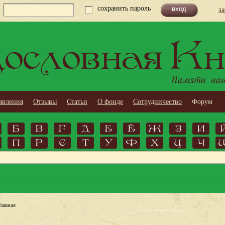
сохранить пароль
з
ословная Кн
Памяти наши
явления
Отзывы
Статьи
О фонде
Сотрудничество
Форум
Б
В
Г
Д
Е
Ё
Ж
З
И
П
Р
С
Т
У
Ф
Х
Ц
Ч
Главная