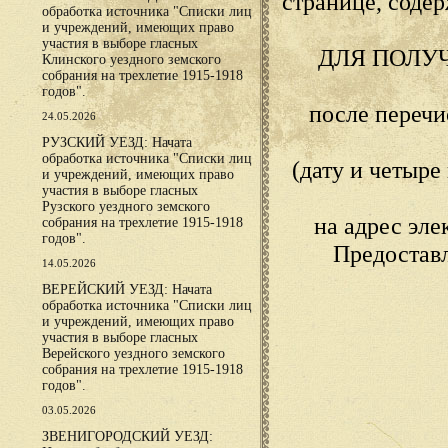
странице, сод
обработка источника "Списки лиц
и учреждений, имеющих право
участия в выборе гласных
ДЛЯ ПОЛУ
Клинского уездного земского
собрания на трехлетие 1915-1918
годов".
после переч
24.05.2026
РУЗСКИЙ УЕЗД: Начата
обработка источника "Списки лиц
(дату и четыр
и учреждений, имеющих право
участия в выборе гласных
Рузского уездного земского
на адрес эл
собрания на трехлетие 1915-1918
годов".
Предостав
14.05.2026
ВЕРЕЙСКИЙ УЕЗД: Начата
обработка источника "Списки лиц
и учреждений, имеющих право
участия в выборе гласных
Верейского уездного земского
собрания на трехлетие 1915-1918
годов".
03.05.2026
ЗВЕНИГОРОДСКИЙ УЕЗД: