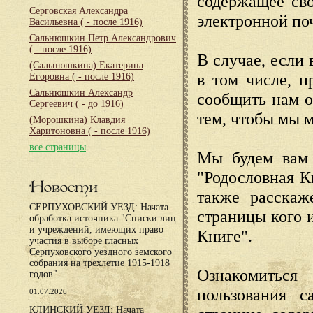
содержащее сво
Серговская Александра
электронной по
Васильевна
( - после 1916)
Сальнюшкин Петр Александрович
( - после 1916)
В случае, если 
(Сальнюшкина) Екатерина
в том числе, п
Егоровна
( - после 1916)
Сальнюшкин Александр
сообщить нам о
Сергеевич
( - до 1916)
тем, чтобы мы 
(Морошкина) Клавдия
Харитоновна
( - после 1916)
все страницы
Мы будем вам 
"Родословная К
Новости
также расскаж
СЕРПУХОВСКИЙ УЕЗД: Начата
страницы кого 
обработка источника "Списки лиц
и учреждений, имеющих право
Книге".
участия в выборе гласных
Серпуховского уездного земского
собрания на трехлетие 1915-1918
Ознакомиться
годов".
пользования с
01.07.2026
КЛИНСКИЙ УЕЗД: Начата