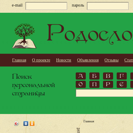
e-mail
пароль
Родосло
Главная
О проекте
Новости
Объявления
Отзывы
Стат
Поиск
А
Б
В
Г
персональной
О
П
Р
С
страницы
Главная