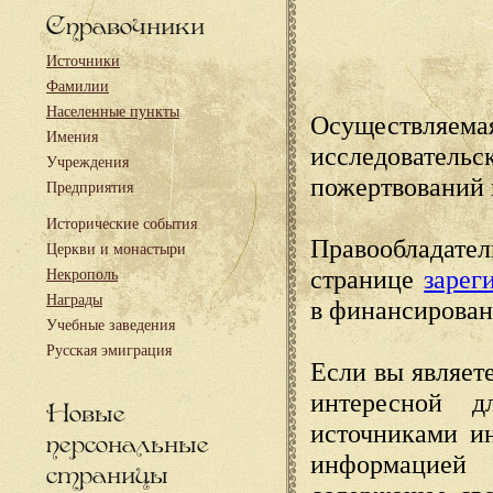
Справочники
Источники
Фамилии
Населенные пункты
Осуществляема
Имения
исследовател
Учреждения
пожертвований 
Предприятия
Исторические события
Правообладате
Церкви и монастыри
странице
зарег
Некрополь
Награды
в финансирован
Учебные заведения
Русская эмиграция
Если вы являете
интересной д
Новые
источниками и
персональные
информацией
страницы