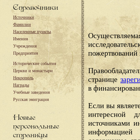
Справочники
Источники
Фамилии
Населенные пункты
Осуществляема
Имения
исследовател
Учреждения
пожертвований 
Предприятия
Исторические события
Правообладате
Церкви и монастыри
странице
зарег
Некрополь
Награды
в финансирован
Учебные заведения
Русская эмиграция
Если вы являете
интересной д
Новые
источниками и
персональные
информацией
страницы