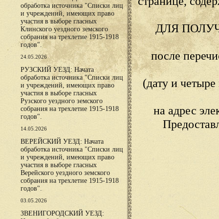
странице, сод
обработка источника "Списки лиц
и учреждений, имеющих право
участия в выборе гласных
ДЛЯ ПОЛУ
Клинского уездного земского
собрания на трехлетие 1915-1918
годов".
после переч
24.05.2026
РУЗСКИЙ УЕЗД: Начата
обработка источника "Списки лиц
(дату и четыр
и учреждений, имеющих право
участия в выборе гласных
Рузского уездного земского
на адрес эл
собрания на трехлетие 1915-1918
годов".
Предостав
14.05.2026
ВЕРЕЙСКИЙ УЕЗД: Начата
обработка источника "Списки лиц
и учреждений, имеющих право
участия в выборе гласных
Верейского уездного земского
собрания на трехлетие 1915-1918
годов".
03.05.2026
ЗВЕНИГОРОДСКИЙ УЕЗД: