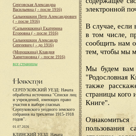
содержащее сво
Серговская Александра
электронной по
Васильевна
( - после 1916)
Сальнюшкин Петр Александрович
( - после 1916)
В случае, если 
(Сальнюшкина) Екатерина
в том числе, п
Егоровна
( - после 1916)
Сальнюшкин Александр
сообщить нам о
Сергеевич
( - до 1916)
тем, чтобы мы 
(Морошкина) Клавдия
Харитоновна
( - после 1916)
все страницы
Мы будем вам 
"Родословная К
Новости
также расскаж
СЕРПУХОВСКИЙ УЕЗД: Начата
страницы кого 
обработка источника "Списки лиц
и учреждений, имеющих право
Книге".
участия в выборе гласных
Серпуховского уездного земского
собрания на трехлетие 1915-1918
Ознакомиться
годов".
пользования с
01.07.2026
КЛИНСКИЙ УЕЗД: Начата