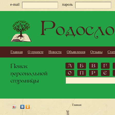
e-mail
пароль
Родосло
Главная
О проекте
Новости
Объявления
Отзывы
Стат
Поиск
А
Б
В
Г
персональной
О
П
Р
С
страницы
Главная