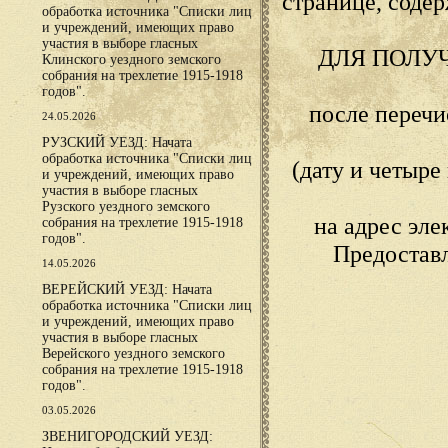
странице, сод
обработка источника "Списки лиц
и учреждений, имеющих право
участия в выборе гласных
ДЛЯ ПОЛУ
Клинского уездного земского
собрания на трехлетие 1915-1918
годов".
после переч
24.05.2026
РУЗСКИЙ УЕЗД: Начата
обработка источника "Списки лиц
(дату и четыр
и учреждений, имеющих право
участия в выборе гласных
Рузского уездного земского
на адрес эл
собрания на трехлетие 1915-1918
годов".
Предостав
14.05.2026
ВЕРЕЙСКИЙ УЕЗД: Начата
обработка источника "Списки лиц
и учреждений, имеющих право
участия в выборе гласных
Верейского уездного земского
собрания на трехлетие 1915-1918
годов".
03.05.2026
ЗВЕНИГОРОДСКИЙ УЕЗД: