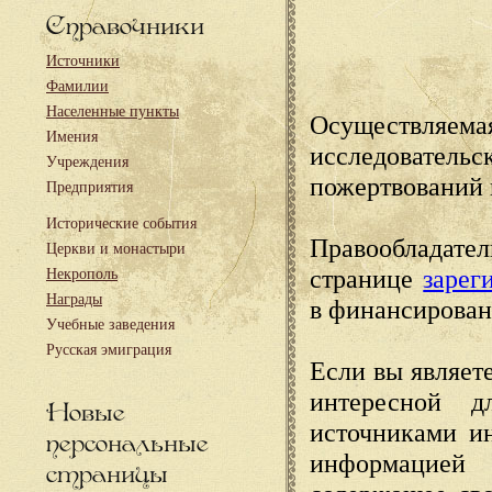
Справочники
Источники
Фамилии
Населенные пункты
Осуществляема
Имения
исследовател
Учреждения
пожертвований 
Предприятия
Исторические события
Правообладате
Церкви и монастыри
странице
зарег
Некрополь
Награды
в финансирован
Учебные заведения
Русская эмиграция
Если вы являете
интересной д
Новые
источниками и
персональные
информацией
страницы