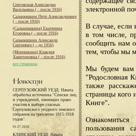
содержащее сво
Серговская Александра
электронной по
Васильевна
( - после 1916)
Сальнюшкин Петр Александрович
( - после 1916)
В случае, если 
(Сальнюшкина) Екатерина
в том числе, п
Егоровна
( - после 1916)
Сальнюшкин Александр
сообщить нам о
Сергеевич
( - до 1916)
тем, чтобы мы 
(Морошкина) Клавдия
Харитоновна
( - после 1916)
все страницы
Мы будем вам 
"Родословная К
Новости
также расскаж
СЕРПУХОВСКИЙ УЕЗД: Начата
страницы кого 
обработка источника "Списки лиц
и учреждений, имеющих право
Книге".
участия в выборе гласных
Серпуховского уездного земского
собрания на трехлетие 1915-1918
Ознакомиться
годов".
пользования с
01.07.2026
КЛИНСКИЙ УЕЗД: Начата