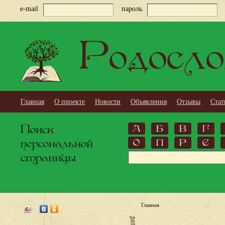
e-mail
пароль
Родосло
Главная
О проекте
Новости
Объявления
Отзывы
Стат
Поиск
А
Б
В
Г
персональной
О
П
Р
С
страницы
Главная