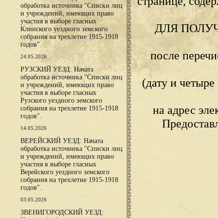
странице, сод
обработка источника "Списки лиц
и учреждений, имеющих право
участия в выборе гласных
ДЛЯ ПОЛУ
Клинского уездного земского
собрания на трехлетие 1915-1918
годов".
после переч
24.05.2026
РУЗСКИЙ УЕЗД: Начата
обработка источника "Списки лиц
(дату и четыр
и учреждений, имеющих право
участия в выборе гласных
Рузского уездного земского
на адрес эл
собрания на трехлетие 1915-1918
годов".
Предостав
14.05.2026
ВЕРЕЙСКИЙ УЕЗД: Начата
обработка источника "Списки лиц
и учреждений, имеющих право
участия в выборе гласных
Верейского уездного земского
собрания на трехлетие 1915-1918
годов".
03.05.2026
ЗВЕНИГОРОДСКИЙ УЕЗД: