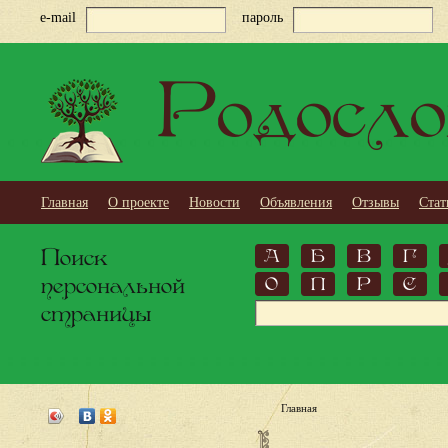
e-mail
пароль
Родосло
Главная
О проекте
Новости
Объявления
Отзывы
Стат
Поиск
А
Б
В
Г
персональной
О
П
Р
С
страницы
Главная