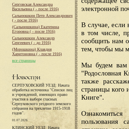
содержащее сво
Серговская Александра
электронной по
Васильевна
( - после 1916)
Сальнюшкин Петр Александрович
( - после 1916)
В случае, если 
(Сальнюшкина) Екатерина
в том числе, п
Егоровна
( - после 1916)
Сальнюшкин Александр
сообщить нам о
Сергеевич
( - до 1916)
тем, чтобы мы 
(Морошкина) Клавдия
Харитоновна
( - после 1916)
все страницы
Мы будем вам 
"Родословная К
Новости
также расскаж
СЕРПУХОВСКИЙ УЕЗД: Начата
страницы кого 
обработка источника "Списки лиц
и учреждений, имеющих право
Книге".
участия в выборе гласных
Серпуховского уездного земского
собрания на трехлетие 1915-1918
Ознакомиться
годов".
пользования с
01.07.2026
КЛИНСКИЙ УЕЗД: Начата