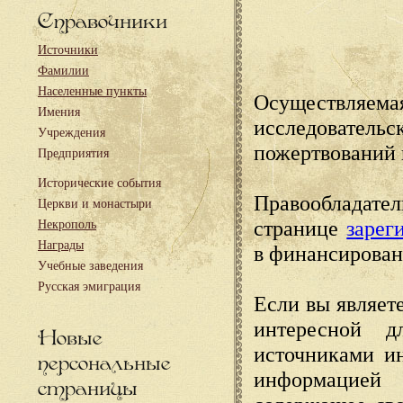
Справочники
Источники
Фамилии
Населенные пункты
Осуществляема
Имения
исследовател
Учреждения
пожертвований 
Предприятия
Исторические события
Правообладате
Церкви и монастыри
странице
зарег
Некрополь
Награды
в финансирован
Учебные заведения
Русская эмиграция
Если вы являете
интересной д
Новые
источниками и
персональные
информацией
страницы