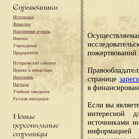
Справочники
Источники
Фамилии
Населенные пункты
Осуществляема
Имения
исследовател
Учреждения
пожертвований 
Предприятия
Исторические события
Правообладате
Церкви и монастыри
странице
зарег
Некрополь
Награды
в финансирован
Учебные заведения
Русская эмиграция
Если вы являете
интересной д
Новые
источниками и
персональные
информацией
страницы