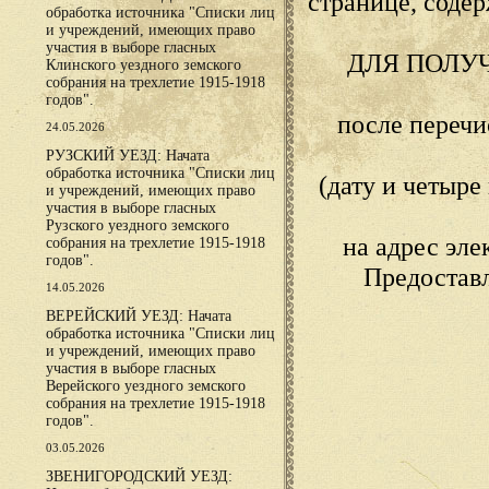
странице, сод
обработка источника "Списки лиц
и учреждений, имеющих право
участия в выборе гласных
ДЛЯ ПОЛУ
Клинского уездного земского
собрания на трехлетие 1915-1918
годов".
после переч
24.05.2026
РУЗСКИЙ УЕЗД: Начата
обработка источника "Списки лиц
(дату и четыр
и учреждений, имеющих право
участия в выборе гласных
Рузского уездного земского
на адрес эл
собрания на трехлетие 1915-1918
годов".
Предостав
14.05.2026
ВЕРЕЙСКИЙ УЕЗД: Начата
обработка источника "Списки лиц
и учреждений, имеющих право
участия в выборе гласных
Верейского уездного земского
собрания на трехлетие 1915-1918
годов".
03.05.2026
ЗВЕНИГОРОДСКИЙ УЕЗД: