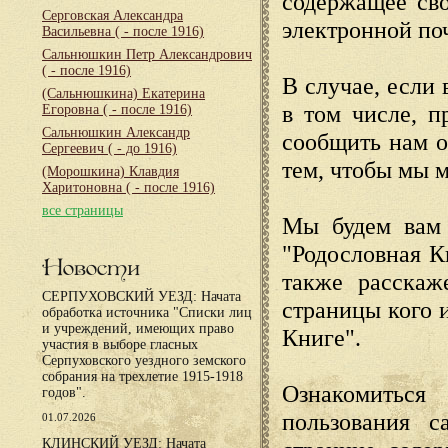
содержащее сво
Серговская Александра
электронной по
Васильевна
( - после 1916)
Сальнюшкин Петр Александрович
( - после 1916)
В случае, если 
(Сальнюшкина) Екатерина
в том числе, п
Егоровна
( - после 1916)
Сальнюшкин Александр
сообщить нам о
Сергеевич
( - до 1916)
тем, чтобы мы 
(Морошкина) Клавдия
Харитоновна
( - после 1916)
все страницы
Мы будем вам 
"Родословная К
Новости
также расскаж
СЕРПУХОВСКИЙ УЕЗД: Начата
страницы кого 
обработка источника "Списки лиц
и учреждений, имеющих право
Книге".
участия в выборе гласных
Серпуховского уездного земского
собрания на трехлетие 1915-1918
Ознакомиться
годов".
пользования с
01.07.2026
КЛИНСКИЙ УЕЗД: Начата