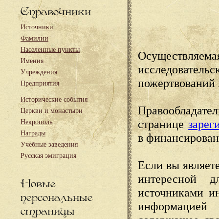
Справочники
Источники
Фамилии
Населенные пункты
Осуществляема
Имения
исследовател
Учреждения
пожертвований 
Предприятия
Исторические события
Правообладате
Церкви и монастыри
странице
зарег
Некрополь
Награды
в финансирован
Учебные заведения
Русская эмиграция
Если вы являете
интересной д
Новые
источниками и
персональные
информацией
страницы