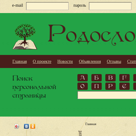
e-mail
пароль
Родосло
Главная
О проекте
Новости
Объявления
Отзывы
Стат
Поиск
А
Б
В
Г
персональной
О
П
Р
С
страницы
Главная