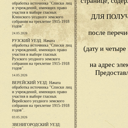
странице, сод
обработка источника "Списки лиц
и учреждений, имеющих право
участия в выборе гласных
ДЛЯ ПОЛУ
Клинского уездного земского
собрания на трехлетие 1915-1918
годов".
после переч
24.05.2026
РУЗСКИЙ УЕЗД: Начата
обработка источника "Списки лиц
(дату и четыр
и учреждений, имеющих право
участия в выборе гласных
Рузского уездного земского
на адрес эл
собрания на трехлетие 1915-1918
годов".
Предостав
14.05.2026
ВЕРЕЙСКИЙ УЕЗД: Начата
обработка источника "Списки лиц
и учреждений, имеющих право
участия в выборе гласных
Верейского уездного земского
собрания на трехлетие 1915-1918
годов".
03.05.2026
ЗВЕНИГОРОДСКИЙ УЕЗД: