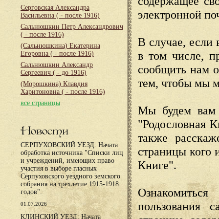
содержащее сво
Серговская Александра
электронной по
Васильевна
( - после 1916)
Сальнюшкин Петр Александрович
( - после 1916)
В случае, если 
(Сальнюшкина) Екатерина
в том числе, п
Егоровна
( - после 1916)
Сальнюшкин Александр
сообщить нам о
Сергеевич
( - до 1916)
тем, чтобы мы 
(Морошкина) Клавдия
Харитоновна
( - после 1916)
все страницы
Мы будем вам 
"Родословная К
Новости
также расскаж
СЕРПУХОВСКИЙ УЕЗД: Начата
страницы кого 
обработка источника "Списки лиц
и учреждений, имеющих право
Книге".
участия в выборе гласных
Серпуховского уездного земского
собрания на трехлетие 1915-1918
Ознакомиться
годов".
пользования с
01.07.2026
КЛИНСКИЙ УЕЗД: Начата