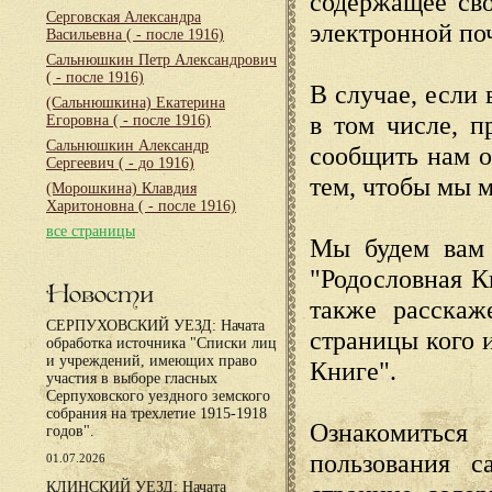
содержащее сво
Серговская Александра
электронной по
Васильевна
( - после 1916)
Сальнюшкин Петр Александрович
( - после 1916)
В случае, если 
(Сальнюшкина) Екатерина
в том числе, п
Егоровна
( - после 1916)
Сальнюшкин Александр
сообщить нам о
Сергеевич
( - до 1916)
тем, чтобы мы 
(Морошкина) Клавдия
Харитоновна
( - после 1916)
все страницы
Мы будем вам 
"Родословная К
Новости
также расскаж
СЕРПУХОВСКИЙ УЕЗД: Начата
страницы кого 
обработка источника "Списки лиц
и учреждений, имеющих право
Книге".
участия в выборе гласных
Серпуховского уездного земского
собрания на трехлетие 1915-1918
Ознакомиться
годов".
пользования с
01.07.2026
КЛИНСКИЙ УЕЗД: Начата