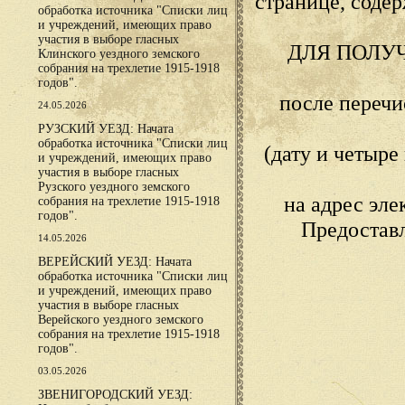
странице, сод
обработка источника "Списки лиц
и учреждений, имеющих право
участия в выборе гласных
ДЛЯ ПОЛУ
Клинского уездного земского
собрания на трехлетие 1915-1918
годов".
после переч
24.05.2026
РУЗСКИЙ УЕЗД: Начата
обработка источника "Списки лиц
(дату и четыр
и учреждений, имеющих право
участия в выборе гласных
Рузского уездного земского
на адрес эл
собрания на трехлетие 1915-1918
годов".
Предостав
14.05.2026
ВЕРЕЙСКИЙ УЕЗД: Начата
обработка источника "Списки лиц
и учреждений, имеющих право
участия в выборе гласных
Верейского уездного земского
собрания на трехлетие 1915-1918
годов".
03.05.2026
ЗВЕНИГОРОДСКИЙ УЕЗД: