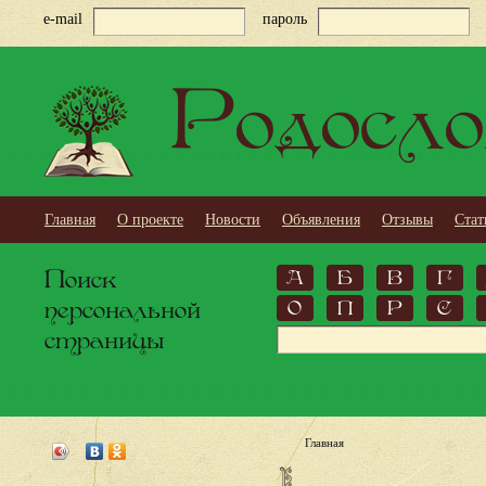
e-mail
пароль
Родосло
Главная
О проекте
Новости
Объявления
Отзывы
Стат
Поиск
А
Б
В
Г
персональной
О
П
Р
С
страницы
Главная