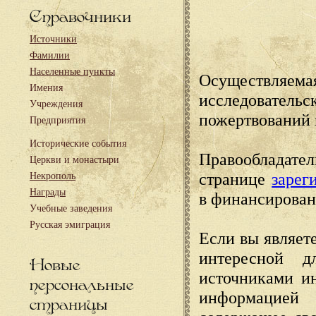
Справочники
Источники
Фамилии
Населенные пункты
Осуществляема
Имения
исследовател
Учреждения
пожертвований 
Предприятия
Исторические события
Правообладате
Церкви и монастыри
странице
зарег
Некрополь
Награды
в финансирован
Учебные заведения
Русская эмиграция
Если вы являете
интересной д
Новые
источниками и
персональные
информацией
страницы