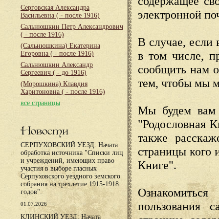
содержащее сво
Серговская Александра
электронной по
Васильевна
( - после 1916)
Сальнюшкин Петр Александрович
( - после 1916)
В случае, если 
(Сальнюшкина) Екатерина
в том числе, п
Егоровна
( - после 1916)
Сальнюшкин Александр
сообщить нам о
Сергеевич
( - до 1916)
тем, чтобы мы 
(Морошкина) Клавдия
Харитоновна
( - после 1916)
все страницы
Мы будем вам 
"Родословная К
Новости
также расскаж
СЕРПУХОВСКИЙ УЕЗД: Начата
страницы кого 
обработка источника "Списки лиц
и учреждений, имеющих право
Книге".
участия в выборе гласных
Серпуховского уездного земского
собрания на трехлетие 1915-1918
Ознакомиться
годов".
пользования с
01.07.2026
КЛИНСКИЙ УЕЗД: Начата