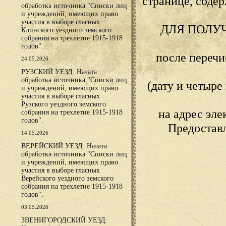
странице, сод
обработка источника "Списки лиц
и учреждений, имеющих право
участия в выборе гласных
ДЛЯ ПОЛУ
Клинского уездного земского
собрания на трехлетие 1915-1918
годов".
после переч
24.05.2026
РУЗСКИЙ УЕЗД: Начата
обработка источника "Списки лиц
(дату и четыр
и учреждений, имеющих право
участия в выборе гласных
Рузского уездного земского
на адрес эл
собрания на трехлетие 1915-1918
годов".
Предостав
14.05.2026
ВЕРЕЙСКИЙ УЕЗД: Начата
обработка источника "Списки лиц
и учреждений, имеющих право
участия в выборе гласных
Верейского уездного земского
собрания на трехлетие 1915-1918
годов".
03.05.2026
ЗВЕНИГОРОДСКИЙ УЕЗД: