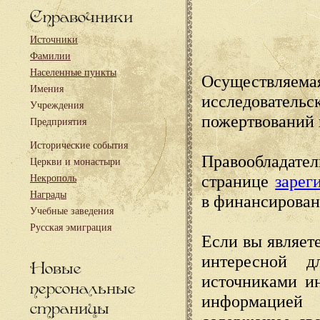
Справочники
Источники
Фамилии
Населенные пункты
Осуществляема
Имения
исследовател
Учреждения
пожертвований 
Предприятия
Исторические события
Правообладате
Церкви и монастыри
странице
зарег
Некрополь
Награды
в финансирован
Учебные заведения
Русская эмиграция
Если вы являете
интересной д
Новые
источниками и
персональные
информацией
страницы