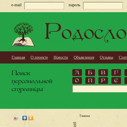
e-mail
пароль
Родосло
Главная
О проекте
Новости
Объявления
Отзывы
Стат
Поиск
А
Б
В
Г
персональной
О
П
Р
С
страницы
Главная