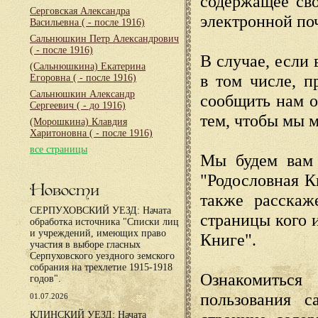
содержащее сво
Серговская Александра
электронной по
Васильевна
( - после 1916)
Сальнюшкин Петр Александрович
( - после 1916)
В случае, если 
(Сальнюшкина) Екатерина
в том числе, п
Егоровна
( - после 1916)
Сальнюшкин Александр
сообщить нам о
Сергеевич
( - до 1916)
тем, чтобы мы 
(Морошкина) Клавдия
Харитоновна
( - после 1916)
все страницы
Мы будем вам 
"Родословная К
Новости
также расскаж
СЕРПУХОВСКИЙ УЕЗД: Начата
страницы кого 
обработка источника "Списки лиц
и учреждений, имеющих право
Книге".
участия в выборе гласных
Серпуховского уездного земского
собрания на трехлетие 1915-1918
Ознакомиться
годов".
пользования с
01.07.2026
КЛИНСКИЙ УЕЗД: Начата