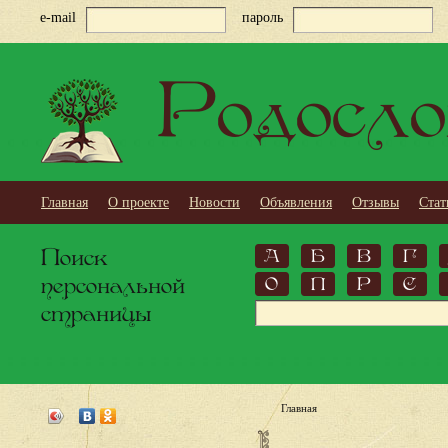
e-mail
пароль
Родосло
Главная
О проекте
Новости
Объявления
Отзывы
Стат
Поиск
А
Б
В
Г
персональной
О
П
Р
С
страницы
Главная