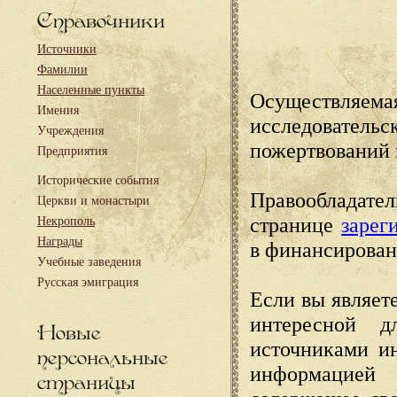
Справочники
Источники
Фамилии
Населенные пункты
Осуществляема
Имения
исследовател
Учреждения
пожертвований 
Предприятия
Исторические события
Правообладате
Церкви и монастыри
странице
зарег
Некрополь
Награды
в финансирован
Учебные заведения
Русская эмиграция
Если вы являете
интересной д
Новые
источниками и
персональные
информацией
страницы