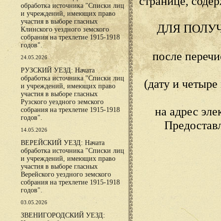
странице, сод
обработка источника "Списки лиц
и учреждений, имеющих право
участия в выборе гласных
ДЛЯ ПОЛУ
Клинского уездного земского
собрания на трехлетие 1915-1918
годов".
после переч
24.05.2026
РУЗСКИЙ УЕЗД: Начата
обработка источника "Списки лиц
(дату и четыр
и учреждений, имеющих право
участия в выборе гласных
Рузского уездного земского
на адрес эл
собрания на трехлетие 1915-1918
годов".
Предостав
14.05.2026
ВЕРЕЙСКИЙ УЕЗД: Начата
обработка источника "Списки лиц
и учреждений, имеющих право
участия в выборе гласных
Верейского уездного земского
собрания на трехлетие 1915-1918
годов".
03.05.2026
ЗВЕНИГОРОДСКИЙ УЕЗД: