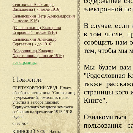
содержащее сво
Серговская Александра
электронной по
Васильевна
( - после 1916)
Сальнюшкин Петр Александрович
( - после 1916)
В случае, если 
(Сальнюшкина) Екатерина
в том числе, п
Егоровна
( - после 1916)
Сальнюшкин Александр
сообщить нам о
Сергеевич
( - до 1916)
тем, чтобы мы 
(Морошкина) Клавдия
Харитоновна
( - после 1916)
все страницы
Мы будем вам 
"Родословная К
Новости
также расскаж
СЕРПУХОВСКИЙ УЕЗД: Начата
страницы кого 
обработка источника "Списки лиц
и учреждений, имеющих право
Книге".
участия в выборе гласных
Серпуховского уездного земского
собрания на трехлетие 1915-1918
Ознакомиться
годов".
пользования с
01.07.2026
КЛИНСКИЙ УЕЗД: Начата