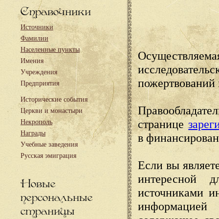
Справочники
Источники
Фамилии
Населенные пункты
Осуществляема
Имения
исследовател
Учреждения
пожертвований 
Предприятия
Исторические события
Правообладате
Церкви и монастыри
странице
зарег
Некрополь
Награды
в финансирован
Учебные заведения
Русская эмиграция
Если вы являете
интересной д
Новые
источниками и
персональные
информацией
страницы