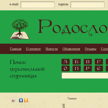
e-mail
пароль
Родосло
Главная
О проекте
Новости
Объявления
Отзывы
Стат
Поиск
А
Б
В
Г
персональной
О
П
Р
С
страницы
Главная