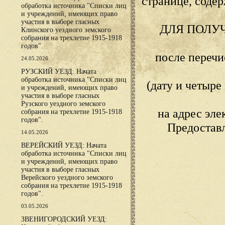
странице, сод
обработка источника "Списки лиц
и учреждений, имеющих право
участия в выборе гласных
ДЛЯ ПОЛУ
Клинского уездного земского
собрания на трехлетие 1915-1918
годов".
после переч
24.05.2026
РУЗСКИЙ УЕЗД: Начата
обработка источника "Списки лиц
(дату и четыр
и учреждений, имеющих право
участия в выборе гласных
Рузского уездного земского
на адрес эл
собрания на трехлетие 1915-1918
годов".
Предостав
14.05.2026
ВЕРЕЙСКИЙ УЕЗД: Начата
обработка источника "Списки лиц
и учреждений, имеющих право
участия в выборе гласных
Верейского уездного земского
собрания на трехлетие 1915-1918
годов".
03.05.2026
ЗВЕНИГОРОДСКИЙ УЕЗД: