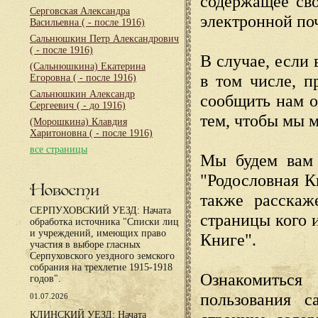
содержащее сво
Серговская Александра
электронной по
Васильевна
( - после 1916)
Сальнюшкин Петр Александрович
( - после 1916)
В случае, если 
(Сальнюшкина) Екатерина
в том числе, п
Егоровна
( - после 1916)
Сальнюшкин Александр
сообщить нам о
Сергеевич
( - до 1916)
тем, чтобы мы 
(Морошкина) Клавдия
Харитоновна
( - после 1916)
все страницы
Мы будем вам 
"Родословная К
Новости
также расскаж
СЕРПУХОВСКИЙ УЕЗД: Начата
страницы кого 
обработка источника "Списки лиц
и учреждений, имеющих право
Книге".
участия в выборе гласных
Серпуховского уездного земского
собрания на трехлетие 1915-1918
Ознакомиться
годов".
пользования с
01.07.2026
КЛИНСКИЙ УЕЗД: Начата