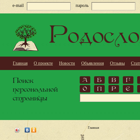
e-mail
пароль
Родосло
Главная
О проекте
Новости
Объявления
Отзывы
Стат
Поиск
А
Б
В
Г
персональной
О
П
Р
С
страницы
Главная