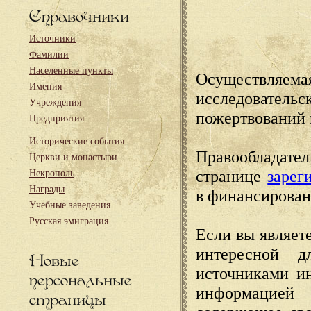
Справочники
Источники
Фамилии
Населенные пункты
Осуществляема
Имения
исследовател
Учреждения
пожертвований 
Предприятия
Исторические события
Правообладате
Церкви и монастыри
странице
зарег
Некрополь
Награды
в финансирован
Учебные заведения
Русская эмиграция
Если вы являете
интересной д
Новые
источниками и
персональные
информацией
страницы