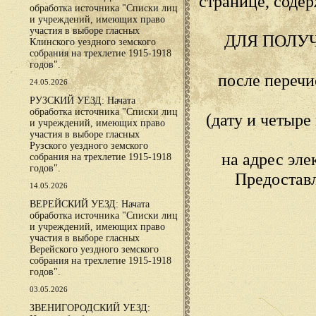
странице, сод
обработка источника "Списки лиц
и учреждений, имеющих право
участия в выборе гласных
ДЛЯ ПОЛУ
Клинского уездного земского
собрания на трехлетие 1915-1918
годов".
после переч
24.05.2026
РУЗСКИЙ УЕЗД: Начата
обработка источника "Списки лиц
(дату и четыр
и учреждений, имеющих право
участия в выборе гласных
Рузского уездного земского
на адрес эл
собрания на трехлетие 1915-1918
годов".
Предостав
14.05.2026
ВЕРЕЙСКИЙ УЕЗД: Начата
обработка источника "Списки лиц
и учреждений, имеющих право
участия в выборе гласных
Верейского уездного земского
собрания на трехлетие 1915-1918
годов".
03.05.2026
ЗВЕНИГОРОДСКИЙ УЕЗД: