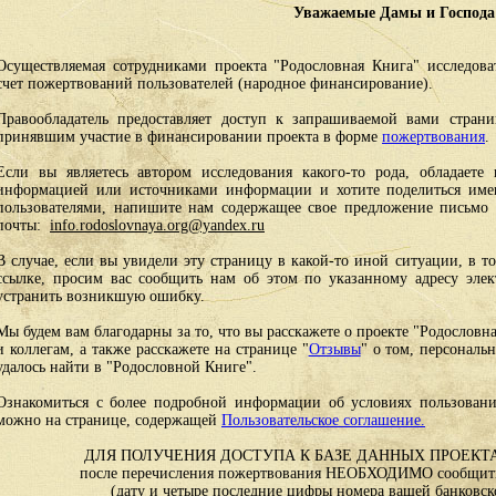
Уважаемые Дамы и Господа
Осуществляемая сотрудниками проекта "Родословная Книга" исследоват
счет пожертвований пользователей (народное финансирование).
Правообладатель предоставляет доступ к запрашиваемой вами стран
принявшим участие в финансировании проекта в форме
пожертвования
.
Если вы являетесь автором исследования какого-то рода, обладаете 
информацией или источниками информации и хотите поделиться им
пользователями, напишите нам содержащее свое предложение письмо и
почты:
info.rodoslovnaya.org@yandex.ru
В случае, если вы увидели эту страницу в какой-то иной ситуации, в т
ссылке, просим вас сообщить нам об этом по указанному адресу эле
устранить возникшую ошибку.
Мы будем вам благодарны за то, что вы расскажете о проекте "Родословн
и коллегам, а также расскажете на странице "
Отзывы
" о том, персональ
удалось найти в "Родословной Книге".
Ознакомиться с более подробной информации об условиях пользовани
можно на странице, содержащей
Пользовательское соглашение.
ДЛЯ ПОЛУЧЕНИЯ ДОСТУПА К БАЗЕ ДАННЫХ ПРОЕКТА
после перечисления пожертвования НЕОБХОДИМО сообщить
(дату и четыре последние цифры номера вашей банковск