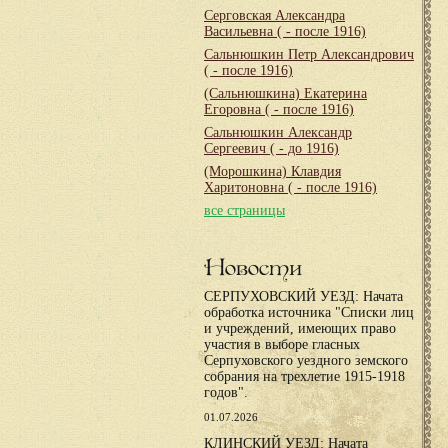
Серговская Александра
Васильевна
( - после 1916)
Сальнюшкин Петр Александрович
( - после 1916)
(Сальнюшкина) Екатерина
Егоровна
( - после 1916)
Сальнюшкин Александр
Сергеевич
( - до 1916)
(Морошкина) Клавдия
Харитоновна
( - после 1916)
все страницы
Новости
СЕРПУХОВСКИЙ УЕЗД: Начата
обработка источника "Списки лиц
и учреждений, имеющих право
участия в выборе гласных
Серпуховского уездного земского
собрания на трехлетие 1915-1918
годов".
01.07.2026
КЛИНСКИЙ УЕЗД: Начата