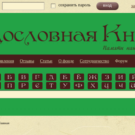
сохранить пароль
з
ословная Кн
Памяти наши
явления
Отзывы
Статьи
О фонде
Сотрудничество
Форум
Б
В
Г
Д
Е
Ё
Ж
З
И
П
Р
С
Т
У
Ф
Х
Ц
Ч
Главная