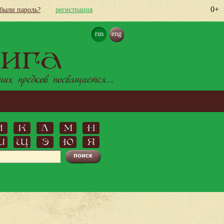
0+
абыли пароль?
регистрация
rus
eng
ига
х предков посвящается...
Й
К
Л
М
Н
Ш
Щ
Э
Ю
Я