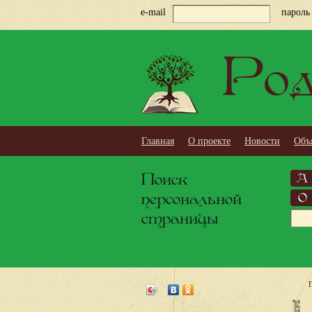
e-mail
пароль
Род
Главная
О проекте
Новости
Объ
Поиск
А
персональной
О
страницы