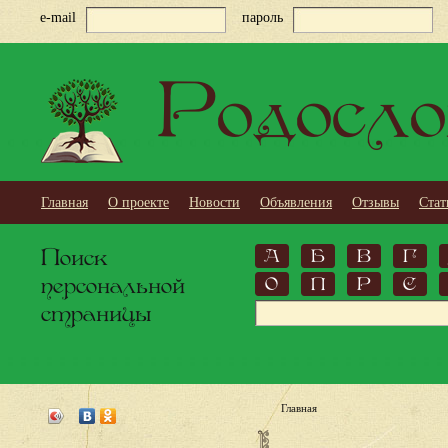
e-mail
пароль
Родосло
Главная
О проекте
Новости
Объявления
Отзывы
Стат
Поиск
А
Б
В
Г
персональной
О
П
Р
С
страницы
Главная