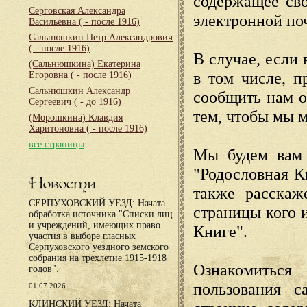
содержащее сво
Серговская Александра
электронной по
Васильевна
( - после 1916)
Сальнюшкин Петр Александрович
( - после 1916)
В случае, если 
(Сальнюшкина) Екатерина
в том числе, п
Егоровна
( - после 1916)
Сальнюшкин Александр
сообщить нам о
Сергеевич
( - до 1916)
тем, чтобы мы 
(Морошкина) Клавдия
Харитоновна
( - после 1916)
все страницы
Мы будем вам 
"Родословная К
Новости
также расскаж
СЕРПУХОВСКИЙ УЕЗД: Начата
страницы кого 
обработка источника "Списки лиц
и учреждений, имеющих право
Книге".
участия в выборе гласных
Серпуховского уездного земского
собрания на трехлетие 1915-1918
Ознакомиться
годов".
пользования с
01.07.2026
КЛИНСКИЙ УЕЗД: Начата