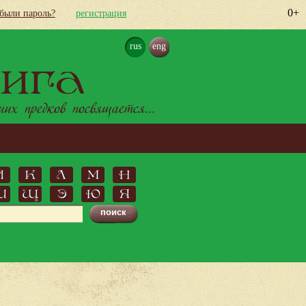
0+
абыли пароль?
регистрация
rus
eng
ига
х предков посвящается...
Й
К
Л
М
Н
Ш
Щ
Э
Ю
Я