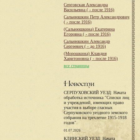
Серговская Александра
Васильевна
( - после 1916)
Сальнюшкин Петр Александрович
( - после 1916)
(Сальнюшкина) Екатерина
Егоровна
( - после 1916)
Сальнюшкин Александр
Сергеевич
( - до 1916)
(Морошкина) Клавдия
Харитоновна
( - после 1916)
все страницы
Новости
СЕРПУХОВСКИЙ УЕЗД: Начата
обработка источника "Списки лиц
и учреждений, имеющих право
участия в выборе гласных
Серпуховского уездного земского
собрания на трехлетие 1915-1918
годов".
01.07.2026
КЛИНСКИЙ УЕЗД: Начата