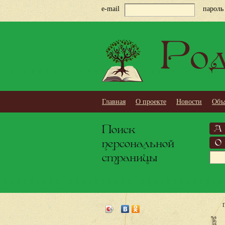
e-mail
пароль
Род
Главная
О проекте
Новости
Объ
Поиск
А
персональной
О
страницы