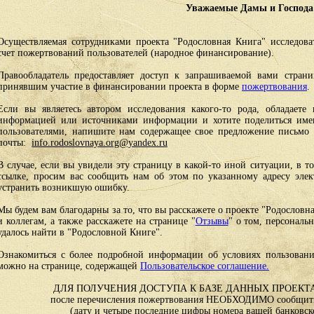
Уважаемые Дамы и Господа
Осуществляемая сотрудниками проекта "Родословная Книга" исследоват
счет пожертвований пользователей (народное финансирование).
Правообладатель предоставляет доступ к запрашиваемой вами стран
принявшим участие в финансировании проекта в форме
пожертвования
.
Если вы являетесь автором исследования какого-то рода, обладаете 
информацией или источниками информации и хотите поделиться им
пользователями, напишите нам содержащее свое предложение письмо и
почты:
info.rodoslovnaya.org@yandex.ru
В случае, если вы увидели эту страницу в какой-то иной ситуации, в т
ссылке, просим вас сообщить нам об этом по указанному адресу эле
устранить возникшую ошибку.
Мы будем вам благодарны за то, что вы расскажете о проекте "Родословн
и коллегам, а также расскажете на странице "
Отзывы
" о том, персональ
удалось найти в "Родословной Книге".
Ознакомиться с более подробной информации об условиях пользовани
можно на странице, содержащей
Пользовательское соглашение.
ДЛЯ ПОЛУЧЕНИЯ ДОСТУПА К БАЗЕ ДАННЫХ ПРОЕКТА
после перечисления пожертвования НЕОБХОДИМО сообщить
(дату и четыре последние цифры номера вашей банковск