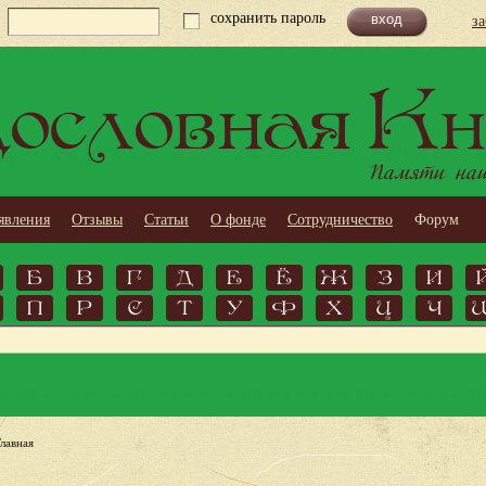
сохранить пароль
з
ословная Кн
Памяти наши
явления
Отзывы
Статьи
О фонде
Сотрудничество
Форум
Б
В
Г
Д
Е
Ё
Ж
З
И
П
Р
С
Т
У
Ф
Х
Ц
Ч
Главная