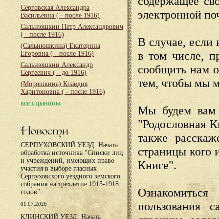
содержащее сво
Серговская Александра
электронной по
Васильевна
( - после 1916)
Сальнюшкин Петр Александрович
( - после 1916)
В случае, если 
(Сальнюшкина) Екатерина
в том числе, п
Егоровна
( - после 1916)
Сальнюшкин Александр
сообщить нам о
Сергеевич
( - до 1916)
тем, чтобы мы 
(Морошкина) Клавдия
Харитоновна
( - после 1916)
все страницы
Мы будем вам 
"Родословная К
Новости
также расскаж
СЕРПУХОВСКИЙ УЕЗД: Начата
страницы кого 
обработка источника "Списки лиц
и учреждений, имеющих право
Книге".
участия в выборе гласных
Серпуховского уездного земского
собрания на трехлетие 1915-1918
Ознакомиться
годов".
пользования с
01.07.2026
КЛИНСКИЙ УЕЗД: Начата