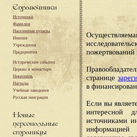
Справочники
Источники
Фамилии
Населенные пункты
Осуществляема
Имения
исследовател
Учреждения
пожертвований 
Предприятия
Исторические события
Правообладате
Церкви и монастыри
странице
зарег
Некрополь
Награды
в финансирован
Учебные заведения
Русская эмиграция
Если вы являете
интересной д
Новые
источниками и
персональные
информацией
страницы