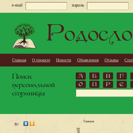
e-mail
пароль
Родосло
Главная
О проекте
Новости
Объявления
Отзывы
Стат
Поиск
А
Б
В
Г
персональной
О
П
Р
С
страницы
Главная