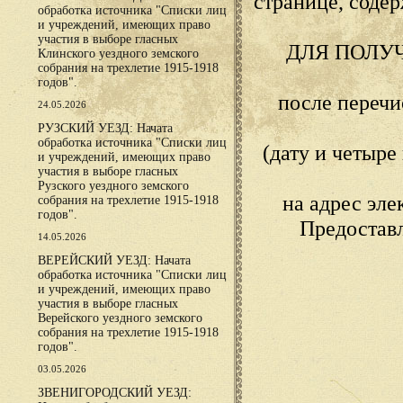
странице, сод
обработка источника "Списки лиц
и учреждений, имеющих право
участия в выборе гласных
ДЛЯ ПОЛУ
Клинского уездного земского
собрания на трехлетие 1915-1918
годов".
после переч
24.05.2026
РУЗСКИЙ УЕЗД: Начата
обработка источника "Списки лиц
(дату и четыр
и учреждений, имеющих право
участия в выборе гласных
Рузского уездного земского
на адрес эл
собрания на трехлетие 1915-1918
годов".
Предостав
14.05.2026
ВЕРЕЙСКИЙ УЕЗД: Начата
обработка источника "Списки лиц
и учреждений, имеющих право
участия в выборе гласных
Верейского уездного земского
собрания на трехлетие 1915-1918
годов".
03.05.2026
ЗВЕНИГОРОДСКИЙ УЕЗД: