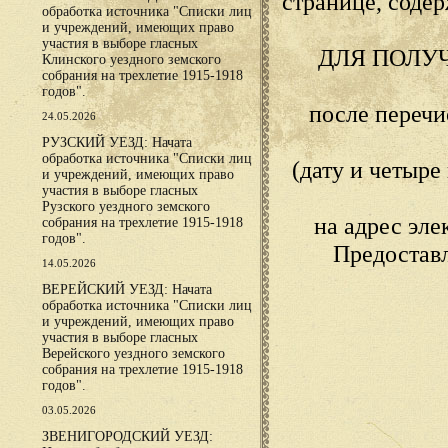
странице, сод
обработка источника "Списки лиц
и учреждений, имеющих право
участия в выборе гласных
ДЛЯ ПОЛУ
Клинского уездного земского
собрания на трехлетие 1915-1918
годов".
после переч
24.05.2026
РУЗСКИЙ УЕЗД: Начата
обработка источника "Списки лиц
(дату и четыр
и учреждений, имеющих право
участия в выборе гласных
Рузского уездного земского
на адрес эл
собрания на трехлетие 1915-1918
годов".
Предостав
14.05.2026
ВЕРЕЙСКИЙ УЕЗД: Начата
обработка источника "Списки лиц
и учреждений, имеющих право
участия в выборе гласных
Верейского уездного земского
собрания на трехлетие 1915-1918
годов".
03.05.2026
ЗВЕНИГОРОДСКИЙ УЕЗД: