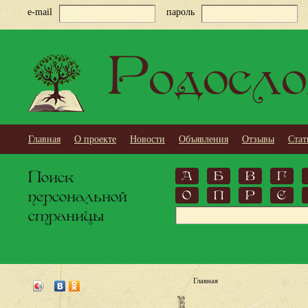
e-mail
пароль
Родосло
Главная
О проекте
Новости
Объявления
Отзывы
Стат
Поиск
А
Б
В
Г
персональной
О
П
Р
С
страницы
Главная