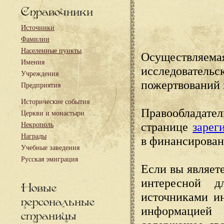
Справочники
Источники
Фамилии
Населенные пункты
Осуществляема
Имения
исследовател
Учреждения
пожертвований 
Предприятия
Исторические события
Правообладате
Церкви и монастыри
странице
зарег
Некрополь
Награды
в финансирован
Учебные заведения
Русская эмиграция
Если вы являете
интересной д
Новые
источниками и
персональные
информацией
страницы