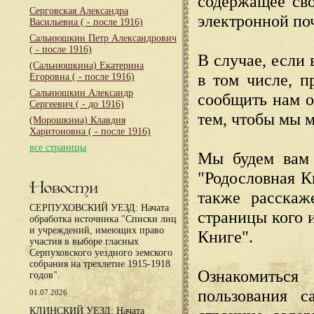
содержащее сво
Серговская Александра
электронной по
Васильевна
( - после 1916)
Сальнюшкин Петр Александрович
( - после 1916)
В случае, если 
(Сальнюшкина) Екатерина
в том числе, п
Егоровна
( - после 1916)
Сальнюшкин Александр
сообщить нам о
Сергеевич
( - до 1916)
тем, чтобы мы 
(Морошкина) Клавдия
Харитоновна
( - после 1916)
все страницы
Мы будем вам 
"Родословная К
Новости
также расскаж
СЕРПУХОВСКИЙ УЕЗД: Начата
страницы кого 
обработка источника "Списки лиц
и учреждений, имеющих право
Книге".
участия в выборе гласных
Серпуховского уездного земского
собрания на трехлетие 1915-1918
Ознакомиться
годов".
пользования с
01.07.2026
КЛИНСКИЙ УЕЗД: Начата