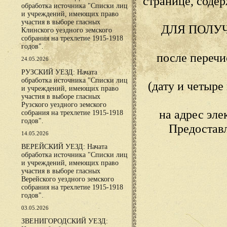
странице, сод
обработка источника "Списки лиц
и учреждений, имеющих право
участия в выборе гласных
ДЛЯ ПОЛУ
Клинского уездного земского
собрания на трехлетие 1915-1918
годов".
после переч
24.05.2026
РУЗСКИЙ УЕЗД: Начата
обработка источника "Списки лиц
(дату и четыр
и учреждений, имеющих право
участия в выборе гласных
Рузского уездного земского
на адрес эл
собрания на трехлетие 1915-1918
годов".
Предостав
14.05.2026
ВЕРЕЙСКИЙ УЕЗД: Начата
обработка источника "Списки лиц
и учреждений, имеющих право
участия в выборе гласных
Верейского уездного земского
собрания на трехлетие 1915-1918
годов".
03.05.2026
ЗВЕНИГОРОДСКИЙ УЕЗД: