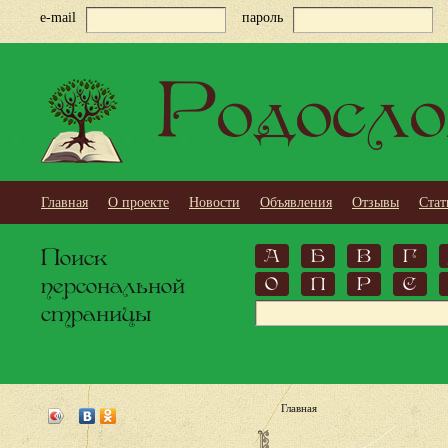
e-mail
пароль
Родосло
Главная
О проекте
Новости
Объявления
Отзывы
Стат
Поиск
А
Б
В
Г
персональной
О
П
Р
С
страницы
Главная