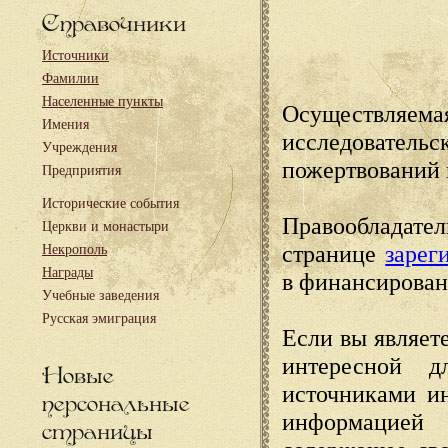
Справочники
Источники
Фамилии
Населенные пункты
Осуществляема
Имения
исследовател
Учреждения
пожертвований 
Предприятия
Исторические события
Правообладате
Церкви и монастыри
странице
зарег
Некрополь
Награды
в финансирован
Учебные заведения
Русская эмиграция
Если вы являете
интересной д
Новые
источниками и
персональные
информацией
страницы