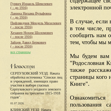
содержащее сво
Гурвич Израиль Шевелевич
электронной по
( - до 1916)
Ланина Нихама Вульфовна
( - до 1916)
В случае, если 
Пифляндчив Мендель Михелевич
в том числе, п
( - после 1916)
Хезанер Нохим Шоломович
сообщить нам о
( - после 1916)
тем, чтобы мы 
Зайцев Давид Беркович
( - после 1916)
все страницы
Мы будем вам 
"Родословная К
Новости
также расскаж
СЕРПУХОВСКИЙ УЕЗД: Начата
страницы кого 
обработка источника "Списки лиц
и учреждений, имеющих право
Книге".
участия в выборе гласных
Серпуховского уездного земского
собрания на трехлетие 1915-1918
Ознакомиться
годов".
пользования с
01.07.2026
КЛИНСКИЙ УЕЗД: Начата