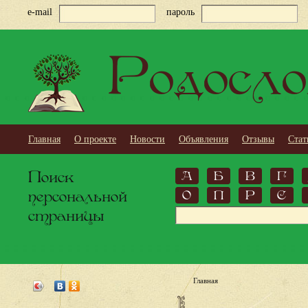
e-mail
пароль
Родосло
Главная
О проекте
Новости
Объявления
Отзывы
Стат
Поиск
А
Б
В
Г
персональной
О
П
Р
С
страницы
Главная