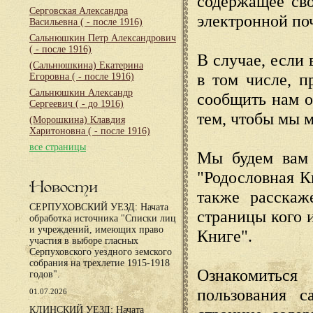
содержащее сво
Серговская Александра
электронной по
Васильевна
( - после 1916)
Сальнюшкин Петр Александрович
( - после 1916)
В случае, если 
(Сальнюшкина) Екатерина
в том числе, п
Егоровна
( - после 1916)
Сальнюшкин Александр
сообщить нам о
Сергеевич
( - до 1916)
тем, чтобы мы 
(Морошкина) Клавдия
Харитоновна
( - после 1916)
все страницы
Мы будем вам 
"Родословная К
Новости
также расскаж
СЕРПУХОВСКИЙ УЕЗД: Начата
страницы кого 
обработка источника "Списки лиц
и учреждений, имеющих право
Книге".
участия в выборе гласных
Серпуховского уездного земского
собрания на трехлетие 1915-1918
Ознакомиться
годов".
пользования с
01.07.2026
КЛИНСКИЙ УЕЗД: Начата