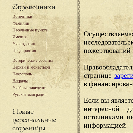
Справочники
Источники
Фамилии
Населенные пункты
Осуществляема
Имения
исследовател
Учреждения
пожертвований 
Предприятия
Исторические события
Правообладате
Церкви и монастыри
странице
зарег
Некрополь
Награды
в финансирован
Учебные заведения
Русская эмиграция
Если вы являете
интересной д
Новые
источниками и
персональные
информацией
страницы