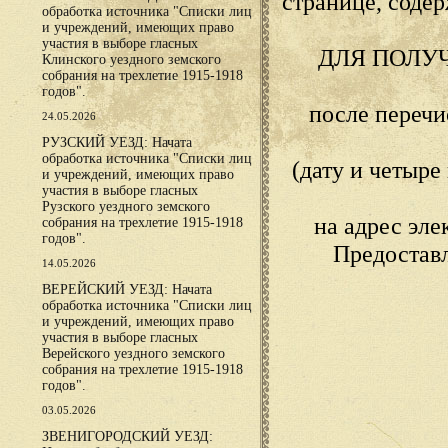
странице, сод
обработка источника "Списки лиц
и учреждений, имеющих право
участия в выборе гласных
ДЛЯ ПОЛУ
Клинского уездного земского
собрания на трехлетие 1915-1918
годов".
после переч
24.05.2026
РУЗСКИЙ УЕЗД: Начата
обработка источника "Списки лиц
(дату и четыр
и учреждений, имеющих право
участия в выборе гласных
Рузского уездного земского
на адрес эл
собрания на трехлетие 1915-1918
годов".
Предостав
14.05.2026
ВЕРЕЙСКИЙ УЕЗД: Начата
обработка источника "Списки лиц
и учреждений, имеющих право
участия в выборе гласных
Верейского уездного земского
собрания на трехлетие 1915-1918
годов".
03.05.2026
ЗВЕНИГОРОДСКИЙ УЕЗД: