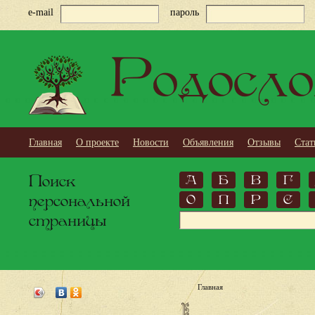
e-mail
пароль
Родосло
Главная
О проекте
Новости
Объявления
Отзывы
Стат
Поиск
А
Б
В
Г
персональной
О
П
Р
С
страницы
Главная