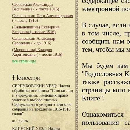
содержащее сво
Серговская Александра
электронной по
Васильевна
( - после 1916)
Сальнюшкин Петр Александрович
( - после 1916)
В случае, если 
(Сальнюшкина) Екатерина
в том числе, п
Егоровна
( - после 1916)
Сальнюшкин Александр
сообщить нам о
Сергеевич
( - до 1916)
тем, чтобы мы 
(Морошкина) Клавдия
Харитоновна
( - после 1916)
все страницы
Мы будем вам 
"Родословная К
Новости
также расскаж
СЕРПУХОВСКИЙ УЕЗД: Начата
страницы кого 
обработка источника "Списки лиц
и учреждений, имеющих право
Книге".
участия в выборе гласных
Серпуховского уездного земского
собрания на трехлетие 1915-1918
Ознакомиться
годов".
пользования с
01.07.2026
КЛИНСКИЙ УЕЗД: Начата