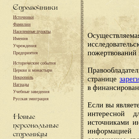
Справочники
Источники
Фамилии
Населенные пункты
Осуществляема
Имения
исследовател
Учреждения
пожертвований 
Предприятия
Исторические события
Правообладате
Церкви и монастыри
странице
зарег
Некрополь
Награды
в финансирован
Учебные заведения
Русская эмиграция
Если вы являете
интересной д
Новые
источниками и
персональные
информацией
страницы