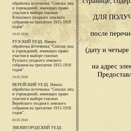
странице, сод
обработка источника "Списки лиц
и учреждений, имеющих право
участия в выборе гласных
ДЛЯ ПОЛУ
Клинского уездного земского
собрания на трехлетие 1915-1918
годов".
после переч
24.05.2026
РУЗСКИЙ УЕЗД: Начата
обработка источника "Списки лиц
(дату и четыр
и учреждений, имеющих право
участия в выборе гласных
Рузского уездного земского
на адрес эл
собрания на трехлетие 1915-1918
годов".
Предостав
14.05.2026
ВЕРЕЙСКИЙ УЕЗД: Начата
обработка источника "Списки лиц
и учреждений, имеющих право
участия в выборе гласных
Верейского уездного земского
собрания на трехлетие 1915-1918
годов".
03.05.2026
ЗВЕНИГОРОДСКИЙ УЕЗД: