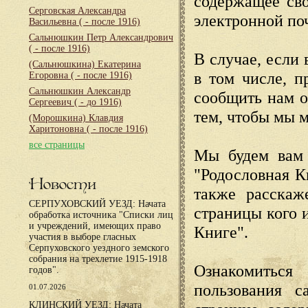
содержащее сво
Серговская Александра
электронной по
Васильевна
( - после 1916)
Сальнюшкин Петр Александрович
( - после 1916)
В случае, если 
(Сальнюшкина) Екатерина
в том числе, п
Егоровна
( - после 1916)
Сальнюшкин Александр
сообщить нам о
Сергеевич
( - до 1916)
тем, чтобы мы 
(Морошкина) Клавдия
Харитоновна
( - после 1916)
все страницы
Мы будем вам 
"Родословная К
Новости
также расскаж
СЕРПУХОВСКИЙ УЕЗД: Начата
страницы кого 
обработка источника "Списки лиц
и учреждений, имеющих право
Книге".
участия в выборе гласных
Серпуховского уездного земского
собрания на трехлетие 1915-1918
Ознакомиться
годов".
пользования с
01.07.2026
КЛИНСКИЙ УЕЗД: Начата