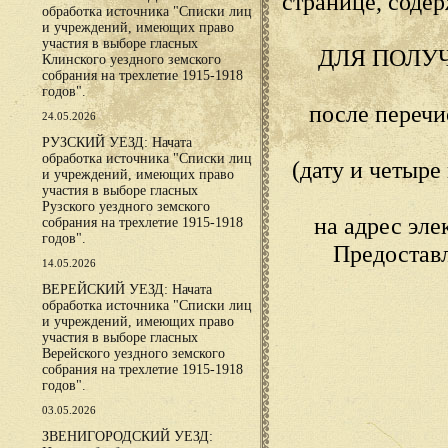
странице, сод
обработка источника "Списки лиц
и учреждений, имеющих право
участия в выборе гласных
ДЛЯ ПОЛУ
Клинского уездного земского
собрания на трехлетие 1915-1918
годов".
после переч
24.05.2026
РУЗСКИЙ УЕЗД: Начата
обработка источника "Списки лиц
(дату и четыр
и учреждений, имеющих право
участия в выборе гласных
Рузского уездного земского
на адрес эл
собрания на трехлетие 1915-1918
годов".
Предостав
14.05.2026
ВЕРЕЙСКИЙ УЕЗД: Начата
обработка источника "Списки лиц
и учреждений, имеющих право
участия в выборе гласных
Верейского уездного земского
собрания на трехлетие 1915-1918
годов".
03.05.2026
ЗВЕНИГОРОДСКИЙ УЕЗД: