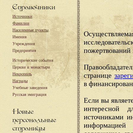
Справочники
Источники
Фамилии
Населенные пункты
Осуществляема
Имения
исследовател
Учреждения
пожертвований 
Предприятия
Исторические события
Правообладате
Церкви и монастыри
странице
зарег
Некрополь
Награды
в финансирован
Учебные заведения
Русская эмиграция
Если вы являете
интересной д
Новые
источниками и
персональные
информацией
страницы