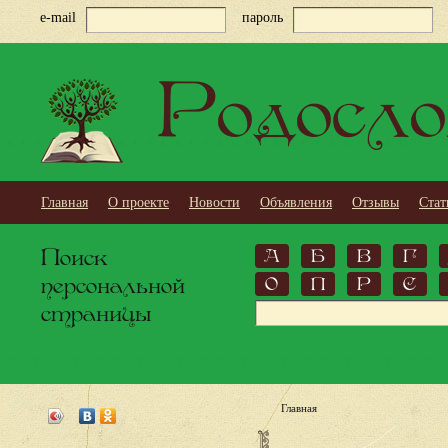
e-mail
пароль
Родосло
Главная
О проекте
Новости
Объявления
Отзывы
Стат
Поиск
А
Б
В
Г
персональной
О
П
Р
С
страницы
Главная