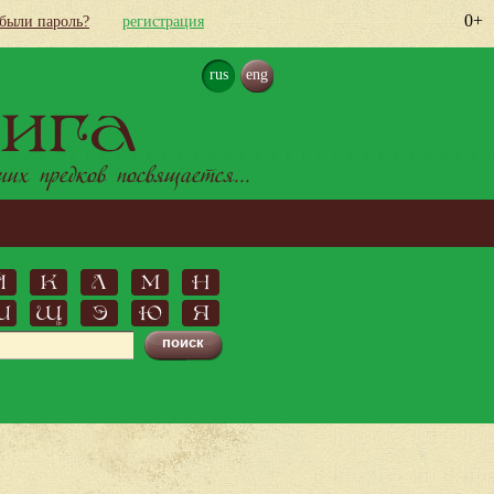
0+
абыли пароль?
регистрация
rus
eng
ига
х предков посвящается...
Й
К
Л
М
Н
Ш
Щ
Э
Ю
Я