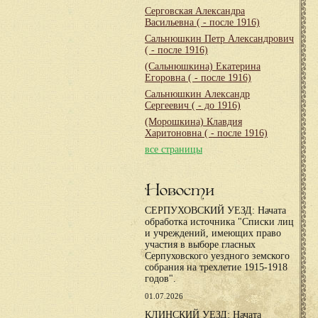
Серговская Александра
Васильевна
( - после 1916)
Сальнюшкин Петр Александрович
( - после 1916)
(Сальнюшкина) Екатерина
Егоровна
( - после 1916)
Сальнюшкин Александр
Сергеевич
( - до 1916)
(Морошкина) Клавдия
Харитоновна
( - после 1916)
все страницы
Новости
СЕРПУХОВСКИЙ УЕЗД: Начата
обработка источника "Списки лиц
и учреждений, имеющих право
участия в выборе гласных
Серпуховского уездного земского
собрания на трехлетие 1915-1918
годов".
01.07.2026
КЛИНСКИЙ УЕЗД: Начата