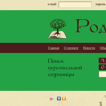
e-mail
пароль
Род
Главная
О проекте
Новости
Объ
Поиск
А
персональной
О
страницы