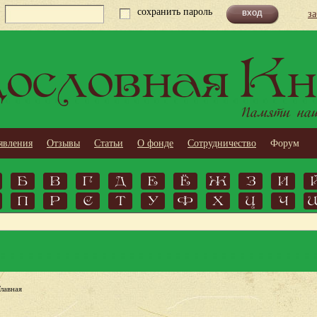
сохранить пароль
з
ословная Кн
Памяти наши
явления
Отзывы
Статьи
О фонде
Сотрудничество
Форум
Б
В
Г
Д
Е
Ё
Ж
З
И
П
Р
С
Т
У
Ф
Х
Ц
Ч
Главная