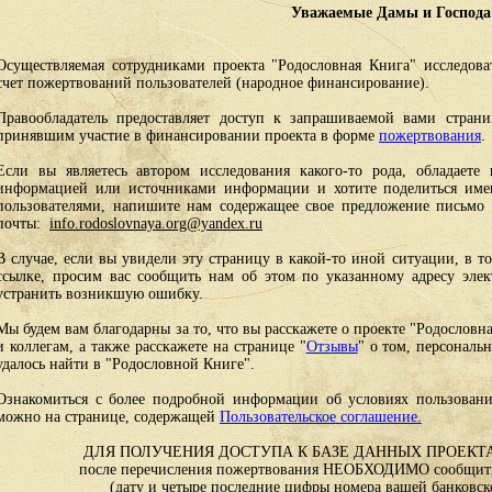
Уважаемые Дамы и Господа
Осуществляемая сотрудниками проекта "Родословная Книга" исследоват
счет пожертвований пользователей (народное финансирование).
Правообладатель предоставляет доступ к запрашиваемой вами стран
принявшим участие в финансировании проекта в форме
пожертвования
.
Если вы являетесь автором исследования какого-то рода, обладаете 
информацией или источниками информации и хотите поделиться им
пользователями, напишите нам содержащее свое предложение письмо и
почты:
info.rodoslovnaya.org@yandex.ru
В случае, если вы увидели эту страницу в какой-то иной ситуации, в т
ссылке, просим вас сообщить нам об этом по указанному адресу эле
устранить возникшую ошибку.
Мы будем вам благодарны за то, что вы расскажете о проекте "Родословн
и коллегам, а также расскажете на странице "
Отзывы
" о том, персональ
удалось найти в "Родословной Книге".
Ознакомиться с более подробной информации об условиях пользовани
можно на странице, содержащей
Пользовательское соглашение.
ДЛЯ ПОЛУЧЕНИЯ ДОСТУПА К БАЗЕ ДАННЫХ ПРОЕКТА
после перечисления пожертвования НЕОБХОДИМО сообщить
(дату и четыре последние цифры номера вашей банковск