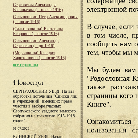
содержащее сво
Серговская Александра
электронной по
Васильевна
( - после 1916)
Сальнюшкин Петр Александрович
( - после 1916)
В случае, если 
(Сальнюшкина) Екатерина
в том числе, п
Егоровна
( - после 1916)
Сальнюшкин Александр
сообщить нам о
Сергеевич
( - до 1916)
тем, чтобы мы 
(Морошкина) Клавдия
Харитоновна
( - после 1916)
все страницы
Мы будем вам 
"Родословная К
Новости
также расскаж
СЕРПУХОВСКИЙ УЕЗД: Начата
страницы кого 
обработка источника "Списки лиц
и учреждений, имеющих право
Книге".
участия в выборе гласных
Серпуховского уездного земского
собрания на трехлетие 1915-1918
Ознакомиться
годов".
пользования с
01.07.2026
КЛИНСКИЙ УЕЗД: Начата