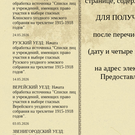
странице, сод
обработка источника "Списки лиц
и учреждений, имеющих право
участия в выборе гласных
ДЛЯ ПОЛУ
Клинского уездного земского
собрания на трехлетие 1915-1918
годов".
после переч
24.05.2026
РУЗСКИЙ УЕЗД: Начата
обработка источника "Списки лиц
(дату и четыр
и учреждений, имеющих право
участия в выборе гласных
Рузского уездного земского
на адрес эл
собрания на трехлетие 1915-1918
годов".
Предостав
14.05.2026
ВЕРЕЙСКИЙ УЕЗД: Начата
обработка источника "Списки лиц
и учреждений, имеющих право
участия в выборе гласных
Верейского уездного земского
собрания на трехлетие 1915-1918
годов".
03.05.2026
ЗВЕНИГОРОДСКИЙ УЕЗД: