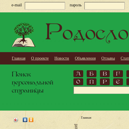
e-mail
пароль
Родосло
Главная
О проекте
Новости
Объявления
Отзывы
Стат
Поиск
А
Б
В
Г
персональной
О
П
Р
С
страницы
Главная