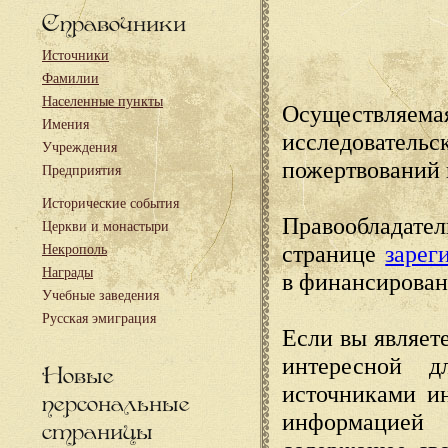
Справочники
Источники
Фамилии
Населенные пункты
Осуществляема
Имения
исследовател
Учреждения
пожертвований 
Предприятия
Исторические события
Правообладате
Церкви и монастыри
странице
зарег
Некрополь
Награды
в финансирован
Учебные заведения
Русская эмиграция
Если вы являете
интересной д
Новые
источниками и
персональные
информацией
страницы