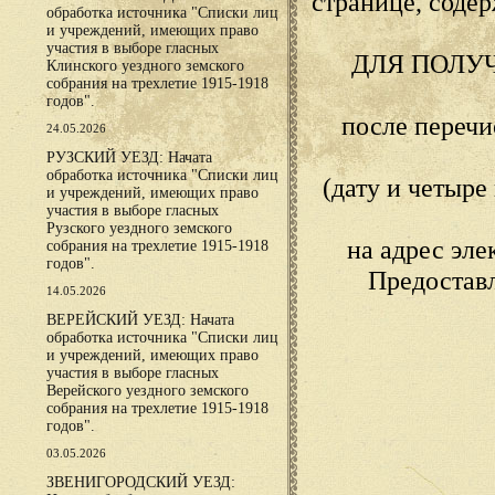
странице, сод
обработка источника "Списки лиц
и учреждений, имеющих право
участия в выборе гласных
ДЛЯ ПОЛУ
Клинского уездного земского
собрания на трехлетие 1915-1918
годов".
после переч
24.05.2026
РУЗСКИЙ УЕЗД: Начата
обработка источника "Списки лиц
(дату и четыр
и учреждений, имеющих право
участия в выборе гласных
Рузского уездного земского
на адрес эл
собрания на трехлетие 1915-1918
годов".
Предостав
14.05.2026
ВЕРЕЙСКИЙ УЕЗД: Начата
обработка источника "Списки лиц
и учреждений, имеющих право
участия в выборе гласных
Верейского уездного земского
собрания на трехлетие 1915-1918
годов".
03.05.2026
ЗВЕНИГОРОДСКИЙ УЕЗД: