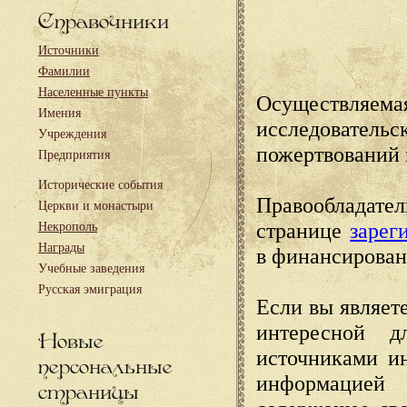
Справочники
Источники
Фамилии
Населенные пункты
Осуществляема
Имения
исследовател
Учреждения
пожертвований 
Предприятия
Исторические события
Правообладате
Церкви и монастыри
странице
зарег
Некрополь
Награды
в финансирован
Учебные заведения
Русская эмиграция
Если вы являете
интересной д
Новые
источниками и
персональные
информацией
страницы