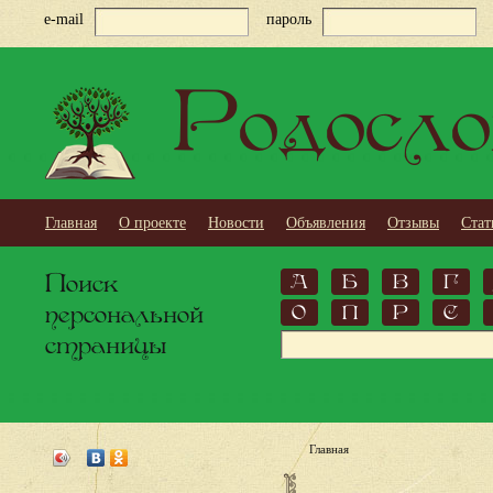
e-mail
пароль
Родосло
Главная
О проекте
Новости
Объявления
Отзывы
Стат
Поиск
А
Б
В
Г
персональной
О
П
Р
С
страницы
Главная