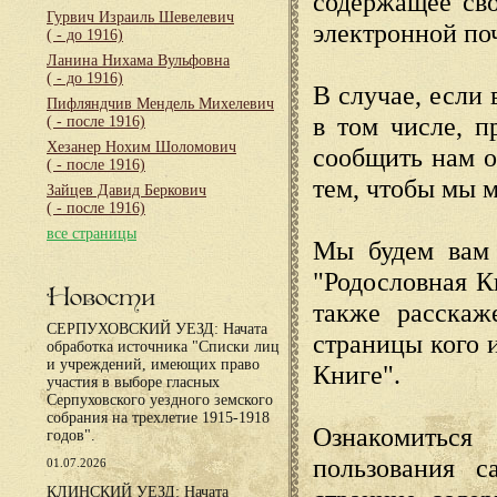
содержащее сво
Гурвич Израиль Шевелевич
электронной по
( - до 1916)
Ланина Нихама Вульфовна
( - до 1916)
В случае, если 
Пифляндчив Мендель Михелевич
в том числе, п
( - после 1916)
Хезанер Нохим Шоломович
сообщить нам о
( - после 1916)
тем, чтобы мы 
Зайцев Давид Беркович
( - после 1916)
все страницы
Мы будем вам 
"Родословная К
Новости
также расскаж
СЕРПУХОВСКИЙ УЕЗД: Начата
страницы кого 
обработка источника "Списки лиц
и учреждений, имеющих право
Книге".
участия в выборе гласных
Серпуховского уездного земского
собрания на трехлетие 1915-1918
Ознакомиться
годов".
пользования с
01.07.2026
КЛИНСКИЙ УЕЗД: Начата